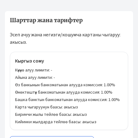
Шарттар жана тарифтер
Эсеп ачуу жана негизги/кошумча картаны чыгаруу:
акысыз.
Кыргыз сому
Күнүнө алуу лимити:
-
Айына алуу лимити:
-
Өз банкынын банкоматынан алууда комиссия:
1.00%
Өнөктөштүн банкоматынан алууда комиссия:
1.00%
Башка банктын банкоматынан алууда комиссия:
1.00%
Карта чыгаруунун баасы:
акысыз
Биринчи жылы тейлөө баасы:
акысыз
Кийинки жылдарда тейлөө баасы:
акысыз