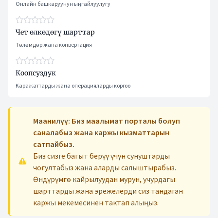
Онлайн башкаруунун ыңгайлуулугу
Чет өлкөдөгү шарттар
Төлөмдөр жана конвертация
Коопсуздук
Каражаттарды жана операцияларды коргоо
Маанилүү: Биз маалымат порталы болуп
саналабыз жана каржы кызматтарын
сатпайбыз.
Биз сизге багыт берүү үчүн сунуштарды
чогултабыз жана аларды салыштырабыз.
Өндүрүмгө кайрылуудан мурун, учурдагы
шарттарды жана эрежелерди сиз тандаган
каржы мекемесинен тактап алыңыз.