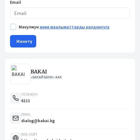
Email
Макулмун
жеке маалыматтарды колдонууга
Жөнөтүү
BAKAI
«БАКАЙ БАНК» ААК
ТЕЛЕФОН
6111
EMAIL
dialog@bakai.kg
ВЕБ-САЙТ