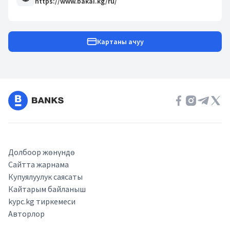
https://www.bakai.kg/ru/
Картаны ачуу
Долбоор жөнүндө
Сайтта жарнама
Купуялуулук саясаты
Кайтарым байланыш
kypc.kg тиркемеси
Авторлор