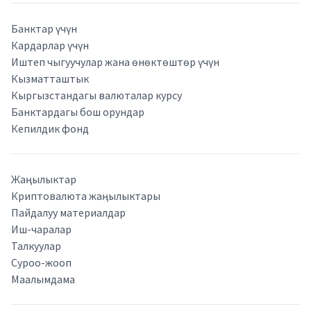
Банктар үчүн
Кардарлар үчүн
Иштеп чыгуучулар жана өнөктөштөр үчүн
Кызматташтык
Кыргызстандагы валюталар курсу
Банктардагы бош орундар
Кепилдик фонд
Жаңылыктар
Криптовалюта жаңылыктары
Пайдалуу материалдар
Иш-чаралар
Талкуулар
Суроо-жооп
Маалымдама