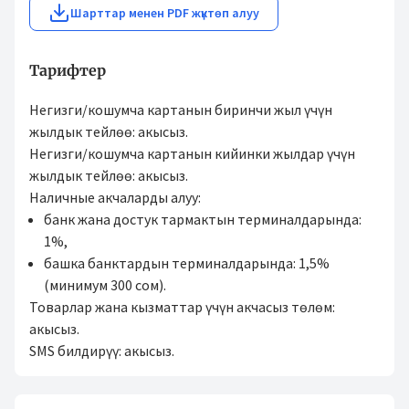
Шарттар менен PDF жүктөп алуу
Тарифтер
Негизги/кошумча картанын биринчи жыл үчүн
жылдык тейлөө: акысыз.
Негизги/кошумча картанын кийинки жылдар үчүн
жылдык тейлөө: акысыз.
Наличные акчаларды алуу:
банк жана достук тармактын терминалдарында:
1%,
башка банктардын терминалдарында: 1,5%
(минимум 300 сом).
Товарлар жана кызматтар үчүн акчасыз төлөм:
акысыз.
SMS билдирүү: акысыз.