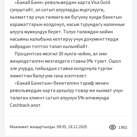
«Бакай Банк» револьвердик карта Visa Gold
сунуштайт, ал сатып алууларды жүргүзүүгө,
кызматтар үчүн төлөөгө же бүгүнкү күндө банктын
каражаттарын колдонуп, насыя түрүндөгү наличные
алууга мүмкүндүк берет. Толук төлөмдөн кийин
насыяны калыбына келтирүү үчүн документтерди
кайрадан топтоо талап кылынбайт.
Процентсиз мезгил 30 күнгө чейин, ал эми
жеңилдетилген мезгилдеги ставка 0% түзөт. Ошол
эле учурда, пайыздык ставка колдонула турган
лимиттин бөлүгүнө гана эсептелет.
«Бакай Банктын» бекитилген тариф менен
револьвердик карта аркылуу товар же кызмат үчүн
төлөгөн клиент сатып алуунун 5% өлчөмүндө
Cashback алат.
Маалымат жаңыртылды: 09:35, 18.12.2025
1902