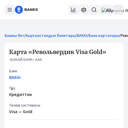
KY
Башкы бет
/
Кыргызстандын банктары
/
BAKAI
/
Банк карталары
/
Рев
Карта «Револьвердик Visa Gold»
«БАКАЙ БАНК» ААК
Банк
BAKAI
Түрү
Кредиттик
Төлөм системасы
Visa
— Gold