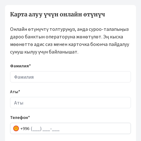
Карта алуу үчүн онлайн өтүнүч
Онлайн өтүнүчтү толтуруңуз, анда суроо-талапыңыз
дароо банктын операторуна жөнөтүлөт. Эң кыска
мөөнөттө адис сиз менен карточка боюнча пайдалуу
сунуш кылуу үчүн байланышат.
Фамилия*
Аты*
Телефон*
+996