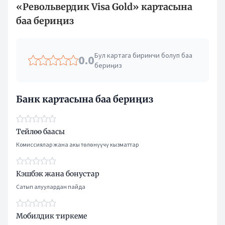
«Револьвердик Visa Gold» картасына
баа бериңиз
Бул картага биринчи болуп баа
0.0
бериңиз
Банк картасына баа бериңиз
Тейлөө баасы
Комиссиялар жана акы төлөнүүчү кызматтар
Кэшбэк жана бонустар
Сатып алуулардан пайда
Мобилдик тиркеме