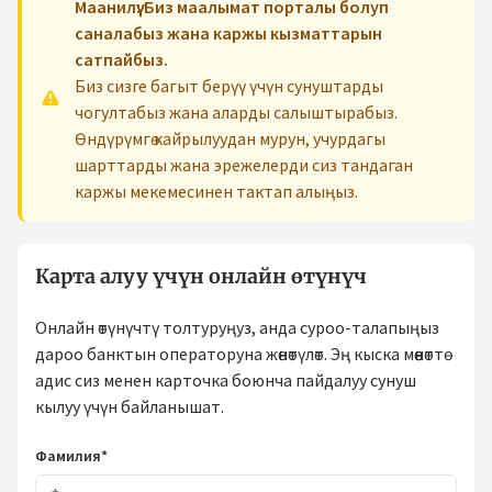
Маанилүү: Биз маалымат порталы болуп
саналабыз жана каржы кызматтарын
сатпайбыз.
Биз сизге багыт берүү үчүн сунуштарды
чогултабыз жана аларды салыштырабыз.
Өндүрүмгө кайрылуудан мурун, учурдагы
шарттарды жана эрежелерди сиз тандаган
каржы мекемесинен тактап алыңыз.
Карта алуу үчүн онлайн өтүнүч
Онлайн өтүнүчтү толтуруңуз, анда суроо-талапыңыз
дароо банктын операторуна жөнөтүлөт. Эң кыска мөөнөттө
адис сиз менен карточка боюнча пайдалуу сунуш
кылуу үчүн байланышат.
Фамилия*