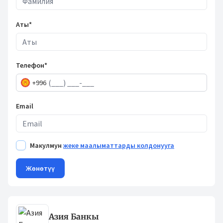
Аты*
Телефон*
+996
Email
Макулмун
жеке маалыматтарды колдонууга
Жөнөтүү
Азия Банкы