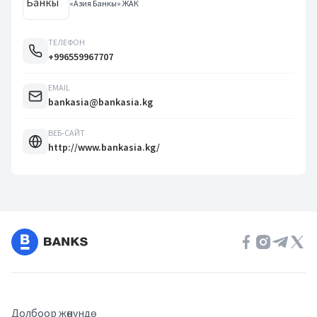
«Азия Банкы» ЖАК
ТЕЛЕФОН
+996559967707
EMAIL
bankasia@bankasia.kg
ВЕБ-САЙТ
http://www.bankasia.kg/
Долбоор жөнүндө