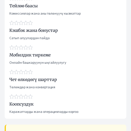
Тейлөө баасы
Комиссиялар жана акы төлөнүүчү кызматтар
Кэшбэк жана бонустар
Сатып алуулардан пайда
Мобилдик тиркеме
Онлайн башкаруунун ыңгайлуулугу
Чет өлкөдөгү шарттар
Төлөмдөр жана конвертация
Коопсуздук
Каражаттарды жана операцияларды коргоо