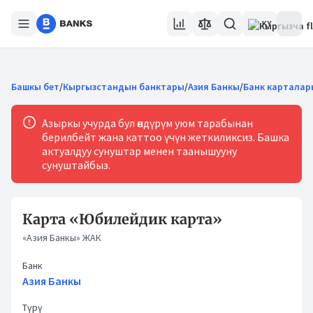
KY
Башкы бет
/
Кыргызстандын банктары
/
Азия Банкы
/
Банк карталар
Азыркы учурда бул өндүрүм уюм тарабынан
берилбейт жана каттоо үчүн жеткиликсиз. Башка
актуалдуу сунуштар менен таанышууну
сунуштайбыз.
Карта «Юбилейдик карта»
«Азия Банкы» ЖАК
Банк
Азия Банкы
Түрү