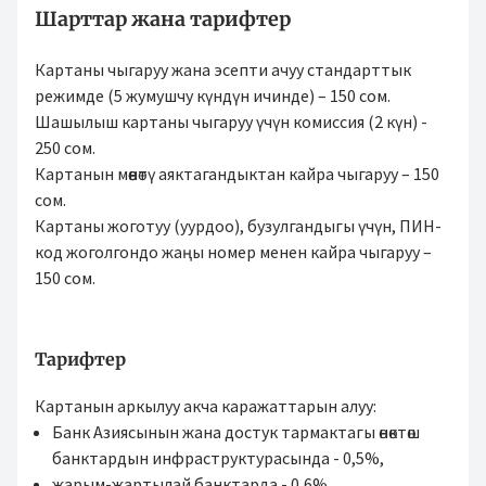
Шарттар жана тарифтер
Картаны чыгаруу жана эсепти ачуу стандарттык
режимде (5 жумушчу күндүн ичинде) – 150 сом.
Шашылыш картаны чыгаруу үчүн комиссия (2 күн) -
250 сом.
Картанын мөөнөтү аяктагандыктан кайра чыгаруу – 150
сом.
Картаны жоготуу (уурдоо), бузулгандыгы үчүн, ПИН-
код жоголгондо жаңы номер менен кайра чыгаруу –
150 сом.
Тарифтер
Картанын аркылуу акча каражаттарын алуу:
Банк Азиясынын жана достук тармактагы өнөктөш
банктардын инфраструктурасында - 0,5%,
жарым-жартылай банктарда - 0,6%,