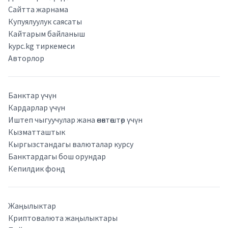
Сайтта жарнама
Купуялуулук саясаты
Кайтарым байланыш
kypc.kg тиркемеси
Авторлор
Банктар үчүн
Кардарлар үчүн
Иштеп чыгуучулар жана өнөктөштөр үчүн
Кызматташтык
Кыргызстандагы валюталар курсу
Банктардагы бош орундар
Кепилдик фонд
Жаңылыктар
Криптовалюта жаңылыктары