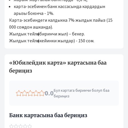
карта-эсебинен банк кассасында кардардын
арызы боюнча - 1%.
Карта-эсебиндеги калдыкка 7% жылдык пайыз (15
000 сомдон ашканда).
Жылдык тейлөө (биринчи жыл) – бекер.
Жылдык тейлөө (кейинки жылдар) - 150 сом.
«Юбилейдик карта» картасына баа
бериңиз
Бул картага биринчи болуп баа
0.0
бериңиз
Банк картасына баа бериңиз