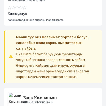
Коопсуздук
Каражаттарды жана операцияларды коргоо
Маанилүү: Биз маалымат порталы болуп
саналабыз жана каржы кызматтарын
сатпайбыз.
Биз сизге багыт берүү үчүн сунуштарды
чогултабыз жана аларды салыштырабыз.
Өндүрүмгө кайрылуудан мурун, учурдагы
шарттарды жана эрежелерди сиз тандаган
каржы мекемесинен тактап алыңыз.
Банк Компаньон
ЖАК «Банк Компаньон»