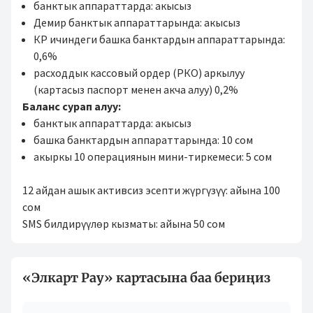
банктык аппараттарда: акысыз
Демир банктык аппараттарында: акысыз
КР ичиндеги башка банктардын аппараттарында:
0,6%
расходдык кассовый ордер (РКО) аркылуу
(картасыз паспорт менен акча алуу) 0,2%
Баланс сурап алуу:
банктык аппараттарда: акысыз
башка банктардын аппараттарында: 10 сом
акыркы 10 операциянын мини-тиркемеси: 5 сом
12 айдан ашык активсиз эсепти жүргүзүү: айына 100
сом
SMS билдирүүлөр кызматы: айына 50 сом
«Элкарт Pay» картасына баа бериңиз