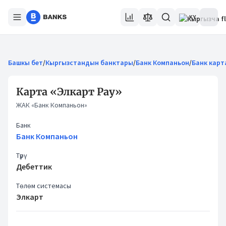
KY
Башкы бет
/
Кыргызстандын банктары
/
Банк Компаньон
/
Банк кар
Карта «Элкарт Pay»
ЖАК «Банк Компаньон»
Банк
Банк Компаньон
Түрү
Дебеттик
Төлөм системасы
Элкарт