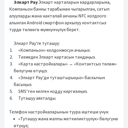
Элкарт Pay
Элкарт карталарын кардарларына,
Компаньон банкы тарабынан чыгарылган, сатып
алууларды жана накталай акчаны NFC колдоого
алынган Android смартфон аркылуу контактсыз
түрдө төлөөгө мүмкүнчүлүк берет.
Элкарт Pay'ге туташуу:
«Компаньон» колдонмосун ачыңыз.
Тизмеден Элкарт картасын тандаңыз.
«Карта настройкалары» → «Контактсыз төлөм»
бөлүгүнө өтүңүз.
«Элкарт Pay'ди туташтырыңыз» баскычын
басыңыз.
SMS’тен келген кодду киргизиңиз.
Туташуу аякталды.
Телефон настройкаларынын туура иштеши үчүн:
«Туташуу жана жалпы жеткиликтүүлүк» бөлүгүнө
өтүңүз;