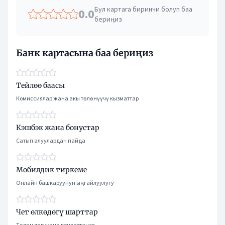
Бул картага биринчи болуп баа
0.0
бериңиз
Банк картасына баа бериңиз
Тейлөө баасы
Комиссиялар жана акы төлөнүүчү кызматтар
Кэшбэк жана бонустар
Сатып алуулардан пайда
Мобилдик тиркеме
Онлайн башкаруунун ыңгайлуулугу
Чет өлкөдөгү шарттар
Төлөмдөр жана конвертация