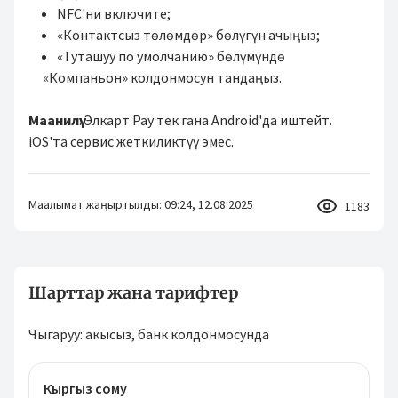
NFC'ни включите;
«Контактсыз төлөмдөр» бөлүгүн ачыңыз;
«Туташуу по умолчанию» бөлүмүндө
«Компаньон» колдонмосун тандаңыз.
Маанилүү
: Элкарт Pay тек гана Android'да иштейт.
iOS'та сервис жеткиликтүү эмес.
Маалымат жаңыртылды: 09:24, 12.08.2025
1183
Шарттар жана тарифтер
Чыгаруу: акысыз, банк колдонмосунда
Кыргыз сому