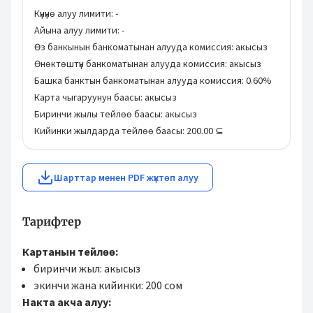
Күнүнө алуу лимити:
-
Айына алуу лимити:
-
Өз банкынын банкоматынан алууда комиссия:
акысыз
Өнөктөштүн банкоматынан алууда комиссия:
акысыз
Башка банктын банкоматынан алууда комиссия:
0.60%
Карта чыгаруунун баасы:
акысыз
Биринчи жылы тейлөө баасы:
акысыз
Кийинки жылдарда тейлөө баасы:
200.00 ⊆
Шарттар менен PDF жүктөп алуу
Тарифтер
Картанын тейлөө:
биринчи жыл: акысыз
экинчи жана кийинки: 200 сом
Накта акча алуу: