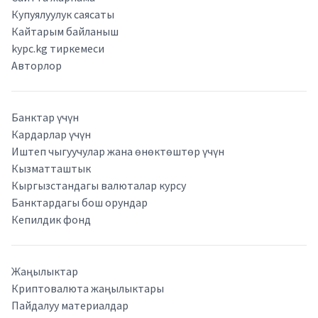
Купуялуулук саясаты
Кайтарым байланыш
kypc.kg тиркемеси
Авторлор
Банктар үчүн
Кардарлар үчүн
Иштеп чыгуучулар жана өнөктөштөр үчүн
Кызматташтык
Кыргызстандагы валюталар курсу
Банктардагы бош орундар
Кепилдик фонд
Жаңылыктар
Криптовалюта жаңылыктары
Пайдалуу материалдар