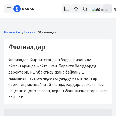
KY
Башкы бет
/
Банктар
/
Филиалдар
Филиалдар
Филиалдар Кыргызстандын бардык маанилүү
аймактарында жайгашкан. Баракта бөлүмдөрдүн
даректери, иш убактысы жана байланыш
маалыматтары жөнүндө актуалдуу маалыматтар
берилген, мындайча айтканда, кардарлар жакынкы
кеңсени оңой эле таап, керектүү банк кызматтарын ала
алышат.