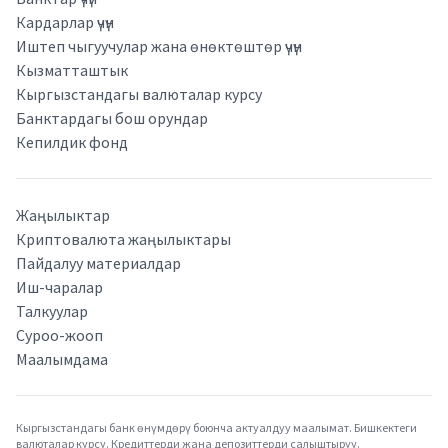
Кардарлар үчүн
Иштеп чыгуучулар жана өнөктөштөр үчүн
Кызматташтык
Кыргызстандагы валюталар курсу
Банктардагы бош орундар
Кепилдик фонд
Жаңылыктар
Криптовалюта жаңылыктары
Пайдалуу материалдар
Иш-чаралар
Талкуулар
Суроо-жооп
Маалымдама
Кыргызстандагы банк өнүмдөрү боюнча актуалдуу маалымат. Бишкектеги
валюталар курсу. Кредиттерди жана депозиттерди салыштыруу.