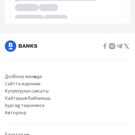
Долбоор жөнүндө
Сайтта жарнама
Купуялуулук саясаты
Кайтарым байланыш
kypc.kg тиркемеси
Авторлор
Банктар үчүн