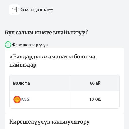
Капиталдаштыруу
Бул салым кимге ылайыктуу?
Жеке жактар үчүн
«Балдардык» аманаты боюнча
пайыздар
Валюта
60 ай
KGS
12.5%
Кирешелүүлүк калькулятору