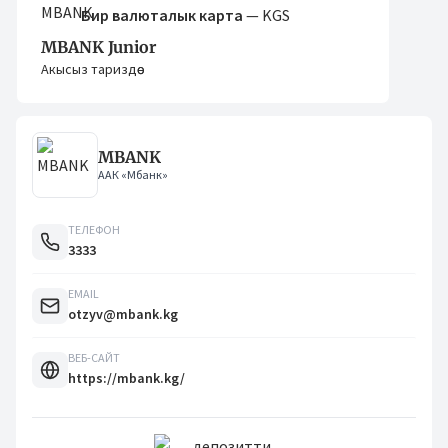
Бир валюталык карта
— KGS
MBANK Junior
Акысыз тариздөө
MBANK
ААК «Мбанк»
ТЕЛЕФОН
3333
EMAIL
otzyv@mbank.kg
ВЕБ-САЙТ
https://mbank.kg/