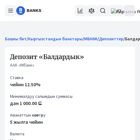
KY
Башкы бет
/
Кыргызстандын банктары
/
MBANK
/
Депозиттер
/
Балда
Депозит «Балдардык»
ААК «Мбанк»
Ставка
чейин 12.50%
Минималдуу салымдын суммасы
дан 1 000.00 ⊆
Аманаттын мөөнөттөрү
5 жылга чейин
Валюта