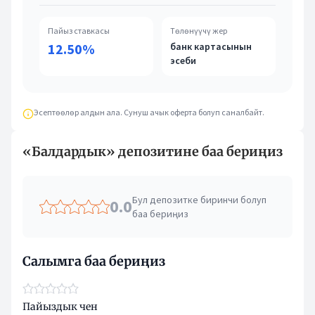
Пайыз ставкасы
Төлөнүүчү жер
12.50%
банк картасынын
эсеби
Эсептөөлөр алдын ала. Сунуш ачык оферта болуп саналбайт.
«Балдардык» депозитине баа бериңиз
Бул депозитке биринчи болуп
0.0
баа бериңиз
Салымга баа бериңиз
Пайыздык чен