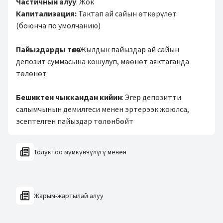
Частичный алуу
: Жок
Капитализация:
Тактап ай сайын өткөрүлөт
(боюнча по умолчанию)
Пайыздарды төлөө:
Жылдык пайыздар ай сайын
депозит суммасына кошулуп, мөөнөт аяктаганда
төлөнөт
Бешиктен чыккандан кийин
: Эгер депозитти
салымчынын демилгеси менен эртерээк жоюлса,
эсептелген пайыздар төлөнбөйт
Толуктоо мүмкүнчүлүгү менен
Жарым-жартылай алуу