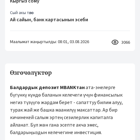
Кыргыз сому
Сый акы төлөө
Ай сайын, банк картасынын эсеби
Маалымат жаңыртылды: 08:01, 03.08.2026
3066
Өзгөчөлүктөр
Балдардык депозит MBANKтан
ата-энелерге
бүгүнкү күндө баланын келечеги үчүн финансылык
негиз түзүүгө жардам берет - сапаттуу билим алуу,
турак жай же башка маанилүү максаттар. Ар бир
кичинекей салым эртең сезилерлик капиталга
айланат. Бул жөн гана эсепте акча эмес,
балдарыңыздын келечегине инвестиция.