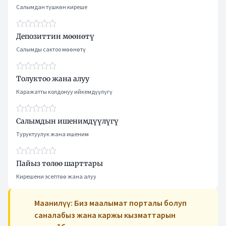
Салымдан түшкөн киреше
Депозиттин мөөнөтү
Салымды сактоо мөөнөтү
Толуктоо жана алуу
Каражатты колдонуу ийкемдүүлүгү
Салымдын ишенимдүүлүгү
Туруктуулук жана ишеним
Пайыз төлөө шарттары
Кирешени эсептөө жана алуу
Маанилүү: Биз маалымат порталы болуп
саналабыз жана каржы кызматтарын