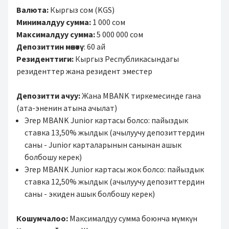
Валюта:
Кыргыз сом (KGS)
Минималдуу сумма:
1 000 сом
Максималдуу сумма:
5 000 000 сом
Депозиттин мөөнөтү
: 60 ай
Резиденттиги:
Кыргыз Республикасындагы
резиденттер жана резидент эместер
Депозитти ачуу:
Жана MBANK тиркемесинде гана
(ата-эненин атына ачылат)
Эгер MBANK Junior картасы болсо: пайыздык
ставка 13,50% жылдык (ачылуучу депозиттердин
саны - Junior карталарынын санынан ашык
болбошу керек)
Эгер MBANK Junior картасы жок болсо: пайыздык
ставка 12,50% жылдык (ачылуучу депозиттердин
саны - экиден ашык болбошу керек)
Кошумчалоо:
Максималдуу сумма боюнча мүмкүн