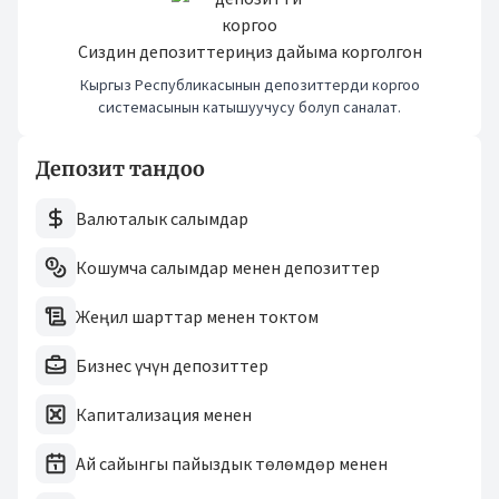
Сиздин депозиттериңиз дайыма корголгон
Кыргыз Республикасынын депозиттерди коргоо
системасынын катышуучусу болуп саналат.
Депозит тандоо
Валюталык салымдар
Кошумча салымдар менен депозиттер
Жеңил шарттар менен токтом
Бизнес үчүн депозиттер
Капитализация менен
Ай сайынгы пайыздык төлөмдөр менен