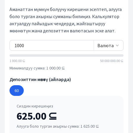
Аманаттан мүмкүн болуучу кирешени эсептеп, алууга
боло турган акыркы сумманы билиңиз. Калькулятор
актуалдуу пайыздык чендерди, жайгаштыруу
мөөнөтүн жана депозиттин валютасын эске алат.
Валюта
1 000.00 ⊆
50 000 000.00 ⊆
Минималдуу сумма: 1 000.00 ⊆
Депозиттин мөөнөтү (айларда)
60
Сиздин кирешеңиз
625.00 ⊆
Алууга боло турган акыркы сумма:
1 625.00 ⊆