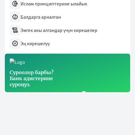
Ислам принциптерине ылайык
Балдарга арналган
Эмгек акы алгандар үчүн кирешелер
Эң кирешелүү
Суроолор барбы?
Банк адистерине
суроңуз.