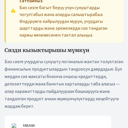
сатпайбыз.
Биз сизге багыт берүү үчүн сунуштарды
чогултабыз жана аларды салыштырабыз.
Өндүрүмгө кайрылуудан мурун, учурдагы
шарттарды жана эрежелерди сиз тандаган
каржы мекемесинен тактап алыңыз.
Сизди кызыктырышы мүмкүн
Биз сизге учурдагы сунушту логикалык жактан толуктаган
финансылык продуктылардын тандоосун даярдадык. Бул
жерден сиз максаты боюнча окшош кредиттерди,
депозиттерди жана банктык карталарды таба аласыз —
алар каражаттарды пайдалуураак башкарууга жана
тандалган продукт ачкан мүмкүнчүлүктөрдү кеңейтүүгө
жардам берет.
MBANK