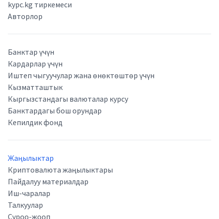
kypc.kg тиркемеси
Авторлор
Банктар үчүн
Кардарлар үчүн
Иштеп чыгуучулар жана өнөктөштөр үчүн
Кызматташтык
Кыргызстандагы валюталар курсу
Банктардагы бош орундар
Кепилдик фонд
Жаңылыктар
Криптовалюта жаңылыктары
Пайдалуу материалдар
Иш-чаралар
Талкуулар
Суроо-жооп