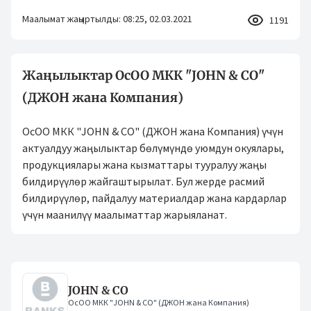
Маалымат жаңыртылды: 08:25, 02.03.2021
1191
Жаңылыктар ОсОО МКК "JOHN & CO"
(ДЖОН жана Компания)
ОсОО МКК "JOHN & CO" (ДЖОН жана Компания) үчүн
актуалдуу жаңылыктар бөлүмүндө уюмдун окуялары,
продукциялары жана кызматтары тууралуу жаңы
билдирүүлөр жайгаштырылат. Бул жерде расмий
билдирүүлөр, пайдалуу материалдар жана кардарлар
үчүн маанилүү маалыматтар жарыяланат.
JOHN & CO
ОсОО МКК "JOHN & CO" (ДЖОН жана Компания)