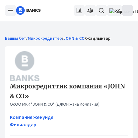
KY
Башкы бет
/
Микрокредиттер
/
JOHN & CO
/
Жаңылыктар
Микрокредиттик компания «JOHN
& CO»
ОсОО МКК "JOHN & CO" (ДЖОН жана Компания)
Компания жөнүндө
Филиалдар