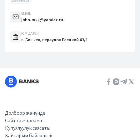
EMAIL
john-mkk@yandex.ru
ЮР. ДАРЕК
г. Бишкек, переулок Елецкий 63/1
Долбоор жөнүндө
Сайтта жарнама
Купуялуулук саясаты
Кайтарым байланыш