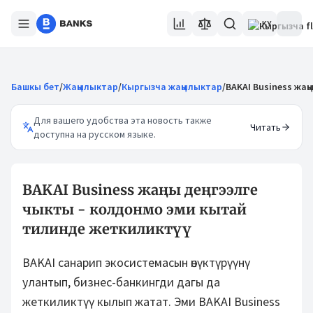
KY
Башкы бет
/
Жаңылыктар
/
Кыргызча жаңылыктар
/
BAKAI Business жаң
Для вашего удобства эта новость также
Читать
доступна на русском языке.
BAKAI Business жаңы деңгээлге
чыкты - колдонмо эми кытай
тилинде жеткиликтүү
BAKAI санарип экосистемасын өнүктүрүүнү
улантып, бизнес-банкингди дагы да
жеткиликтүү кылып жатат. Эми BAKAI Business