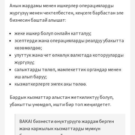
Анын жардамы менен ишкерлер операцияларды
жүргүзүү менен чектелбестен, кеңсеге барбастан эле
бизнесин баштай алышат:
жеке ишкер болуп онлайн катталуу;
эсептерди жана операцияларды реалдуу убакытта
көзөмөлдөө;
улуттук жана чет өлкөлүк валютада которууларды
жүргүзүү;
салыктарды төлөп, мамлекеттик органдар менен
иш алып баруу;
кызматкерлерге эмгек акы төлөө.
Бардык кызматтар алыстан жеткиликтүү болуп,
убакытты үнөмдөп, ишти бир топ жеңилдетет.
BAKAI бизнести өнүктүрүүгө жардам берген
жана каржылык кызматтарды мүмкүн