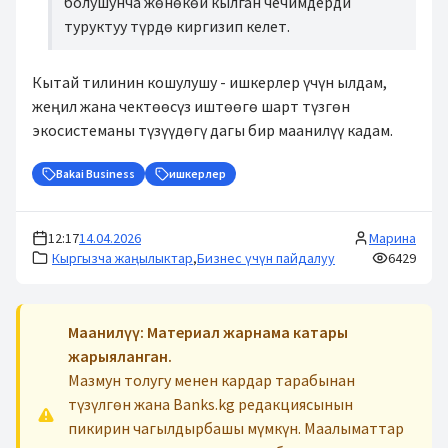
болушунча жөнөкөй кылган чечимдерди
туруктуу түрдө киргизип келет.
Кытай тилинин кошулушу - ишкерлер үчүн ылдам,
жеңил жана чектөөсүз иштөөгө шарт түзгөн
экосистеманы түзүүдөгү дагы бир маанилүү кадам.
Bakai Business
ишкерлер
12:17
14.04.2026
Марина
Кыргызча жаңылыктар
,
Бизнес үчүн пайдалуу
6429
Маанилүү: Материал жарнама катары
жарыяланган.
Мазмун толугу менен кардар тарабынан
түзүлгөн жана Banks.kg редакциясынын
пикирин чагылдырбашы мүмкүн. Маалыматтар