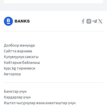
Долбоор жөнүндө
Сайтта жарнама
Купуялуулук саясаты
Кайтарым байланыш
kypc.kg тиркемеси
Авторлор
Банктар үчүн
Кардарлар үчүн
Иштеп чыгуучулар жана өнөктөштөр үчүн