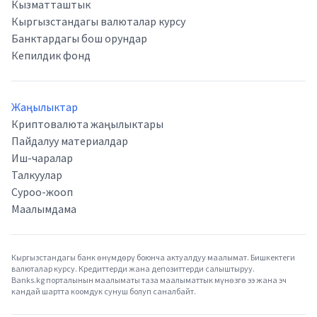
Кызматташтык
Кыргызстандагы валюталар курсу
Банктардагы бош орундар
Кепилдик фонд
Жаңылыктар
Криптовалюта жаңылыктары
Пайдалуу материалдар
Иш-чаралар
Талкуулар
Суроо-жооп
Маалымдама
Кыргызстандагы банк өнүмдөрү боюнча актуалдуу маалымат. Бишкектеги
валюталар курсу. Кредиттерди жана депозиттерди салыштыруу.
Banks.kg порталынын маалыматы таза маалыматтык мүнөзгө ээ жана эч
кандай шартта коомдук сунуш болуп саналбайт.