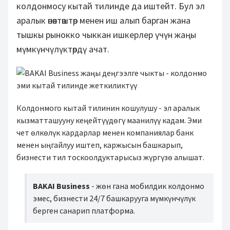
колдонмосу кытай тилинде да иштейт. Бул эл
аралык өнөктөштөр менен иш алып барган жана
тышкы рынокко чыккан ишкерлер үчүн жаңы
мүмкүнчүлүктөрдү ачат.
Колдонмого кытай тилинин кошулушу - эл аралык
кызматташууну кеңейтүүдөгү маанилүү кадам. Эми
чет өлкөлүк кардарлар менен компаниялар банк
менен ыңгайлуу иштеп, каржысын башкарып,
бизнести тил тоскоолдуктарысыз жүргүзө алышат.
BAKAI Business
- жөн гана мобилдик колдонмо
эмес, бизнести 24/7 башкарууга мүмкүнчүлүк
берген санарип платформа.