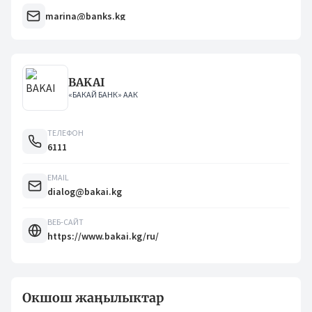
marina@banks.kg
BAKAI
«БАКАЙ БАНК» ААК
ТЕЛЕФОН
6111
EMAIL
dialog@bakai.kg
ВЕБ-САЙТ
https://www.bakai.kg/ru/
Окшош жаңылыктар