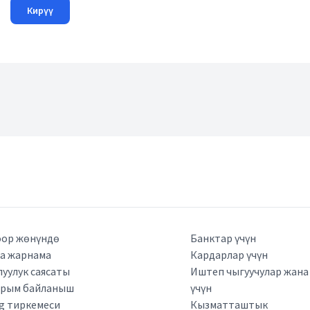
Кирүү
ор жөнүндө
Банктар үчүн
а жарнама
Кардарлар үчүн
луулук саясаты
Иштеп чыгуучулар жан
арым байланыш
үчүн
kg тиркемеси
Кызматташтык