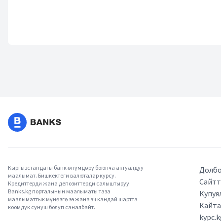
Кыргызстандагы банк өнүмдөрү боюнча актуалдуу
Долбо
маалымат. Бишкектеги валюталар курсу.
Сайтт
Кредиттерди жана депозиттерди салыштыруу.
Banks.kg порталынын маалыматы таза
Купуя
маалыматтык мүнөзгө ээ жана эч кандай шартта
Кайт
коомдук сунуш болуп саналбайт.
kypc.