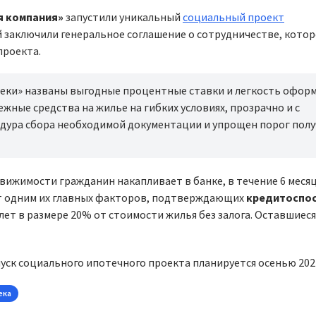
я компания»
запустили уникальный
социальный проект
й заключили генеральное соглашение о сотрудничестве, кото
проекта.
еки» названы выгодные процентные ставки и легкость оформ
ные средства на жилье на гибких условиях, прозрачно и с
едура сбора необходимой документации и упрощен порог пол
вижимости гражданин накапливает в банке, в течение 6 меся
ет одним их главных факторов, подтверждающих
кредитоспо
 лет в размере 20% от стоимости жилья без залога. Оставшиес
уск социального ипотечного проекта планируется осенью 202
ека