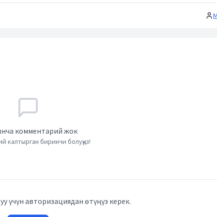
М
нча комментарий жок
й калтырган биринчи болуңуз!
у үчүн авторизациядан өтүңүз керек.