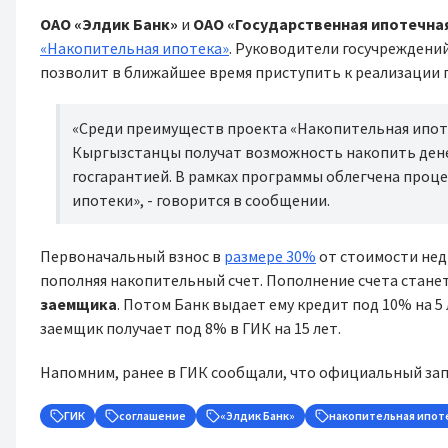
ОАО
«Элдик Банк»
и
ОАО «Государственная ипотечна
«Накопительная ипотека»
. Руководители госучреждени
позволит в ближайшее время приступить к реализации 
«Среди преимуществ проекта «Накопительная ипот
Кыргызстанцы получат возможность накопить денеж
госгарантией. В рамках программы облегчена проц
ипотеки», - говорится в сообщении.
Первоначальный взнос в
размере 30%
от стоимости нед
пополняя накопительный счет. Пополнение счета стан
заемщика
. Потом Банк выдает ему кредит под 10% на 5
заемщик получает под 8% в ГИК на 15 лет.
Напомним, ранее в ГИК сообщали, что официальный зап
ГИК
соглашение
«Элдик Банк»
накопительная ипот