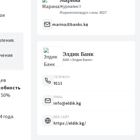
Марина
Журналист
Жарыялоолордун саны: 8027
рое
marina@banks.kg
ления.
Элдик Банк
учения
ААК «Элдик Банк»
ТЕЛЕФОН
цев
9111
собность
я 50%
EMAIL
info@eldik.kg
4 года.
ВЕБ-САЙТ
https://eldik.kg/