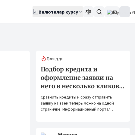
Валюталар курсу
KY
Трендде
Подбор кредита и
оформление заявки на
него в несколько кликов:
Banks.kg и Bank.kg стали
Сравнить кредиты и сразу отправить
партнерами
заявку на заем теперь можно на одной
страничке. Информационный портал
Banks.kg и сервис Bank.kg объединяют
возможности, чтобы кыргызстанцам было
еще проще оформлять кредиты.