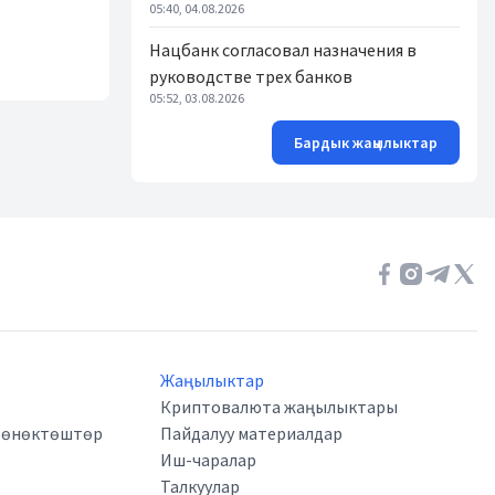
05:40, 04.08.2026
Нацбанк согласовал назначения в
руководстве трех банков
05:52, 03.08.2026
Бардык жаңылыктар
Жаңылыктар
Криптовалюта жаңылыктары
а өнөктөштөр
Пайдалуу материалдар
Иш-чаралар
Талкуулар