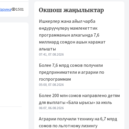
Окшош жаңылыктар
арина
1501
Ишкерлер жана айыл чарба
өндүрүүчүлөрү мамлекеттик
программанын алкагында 7,6
миллиард сомдон ашык каражат
алышты
07:41, 07.08.2026
Более 7,6 млрд сомов получили
предприниматели и аграрии по
госпрограммам
05:00, 07.08.2026
Более 200 млн сомов направлено детям
для выплаты «Бала ырысы» за июль
06:07, 06.08.2026
Аграрии получили технику на 6,7 млрд
сомов по льготному лизингу