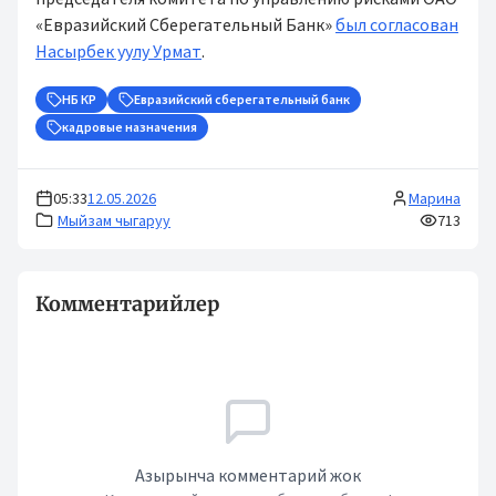
«Евразийский Сберегательный Банк»
был согласован
Насырбек уулу Урмат
.
НБ КР
Евразийский сберегательный банк
кадровые назначения
05:33
12.05.2026
Марина
Мыйзам чыгаруу
713
Комментарийлер
Азырынча комментарий жок