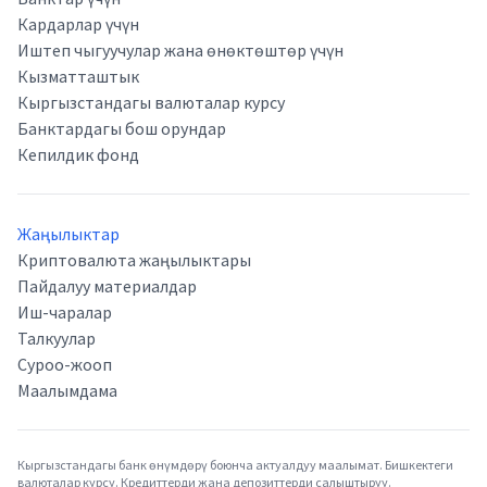
Кардарлар үчүн
Иштеп чыгуучулар жана өнөктөштөр үчүн
Кызматташтык
Кыргызстандагы валюталар курсу
Банктардагы бош орундар
Кепилдик фонд
Жаңылыктар
Криптовалюта жаңылыктары
Пайдалуу материалдар
Иш-чаралар
Талкуулар
Суроо-жооп
Маалымдама
Кыргызстандагы банк өнүмдөрү боюнча актуалдуу маалымат. Бишкектеги
валюталар курсу. Кредиттерди жана депозиттерди салыштыруу.