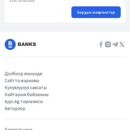
11:47, 03.08.2026
Бардык жаңылыктар
Долбоор жөнүндө
Сайтта жарнама
Купуялуулук саясаты
Кайтарым байланыш
kypc.kg тиркемеси
Авторлор
Банктар үчүн