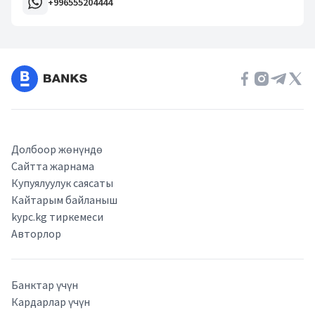
+996555204444
Долбоор жөнүндө
Сайтта жарнама
Купуялуулук саясаты
Кайтарым байланыш
kypc.kg тиркемеси
Авторлор
Банктар үчүн
Кардарлар үчүн