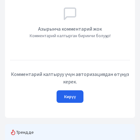
Азырынча комментарий жок
Комментарий калтырган биринчи болуңуз!
Комментарий калтыруу үчүн авторизациядан өтүңүз
керек.
Кирүү
Трендде