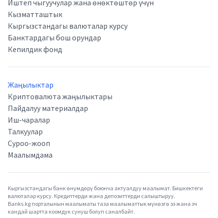
Иштеп чыгуучулар жана өнөктөштөр үчүн
Кызматташтык
Кыргызстандагы валюталар курсу
Банктардагы бош орундар
Кепилдик фонд
Жаңылыктар
Криптовалюта жаңылыктары
Пайдалуу материалдар
Иш-чаралар
Талкуулар
Суроо-жооп
Маалымдама
Кыргызстандагы банк өнүмдөрү боюнча актуалдуу маалымат. Бишкектеги
валюталар курсу. Кредиттерди жана депозиттерди салыштыруу.
Banks.kg порталынын маалыматы таза маалыматтык мүнөзгө ээ жана эч
кандай шартта коомдук сунуш болуп саналбайт.