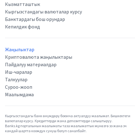
Кызматташтык
Кыргызстандагы валюталар курсу
Банктардагы бош орундар
Кепилдик фонд
Жаңылыктар
Криптовалюта жаңылыктары
Пайдалуу материалдар
Иш-чаралар
Талкуулар
Суроо-жооп
Маалымдама
Кыргызстандагы банк өнүмдөрү боюнча актуалдуу маалымат. Бишкектеги
валюталар курсу. Кредиттерди жана депозиттерди салыштыруу.
Banks.kg порталынын маалыматы таза маалыматтык мүнөзгө ээ жана эч
кандай шартта коомдук сунуш болуп саналбайт.