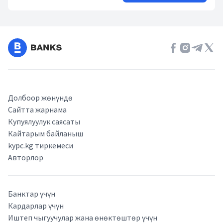
Долбоор жөнүндө
Сайтта жарнама
Купуялуулук саясаты
Кайтарым байланыш
kypc.kg тиркемеси
Авторлор
Банктар үчүн
Кардарлар үчүн
Иштеп чыгуучулар жана өнөктөштөр үчүн