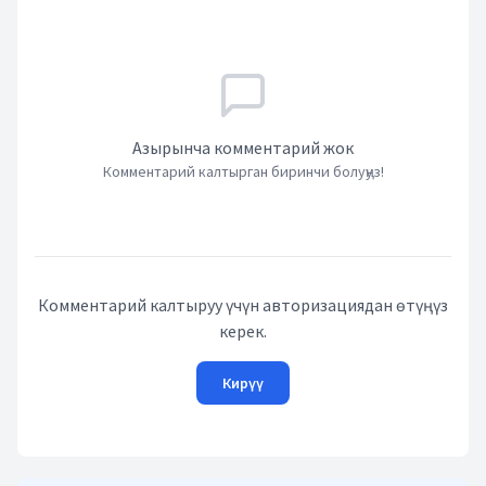
Азырынча комментарий жок
Комментарий калтырган биринчи болуңуз!
Комментарий калтыруу үчүн авторизациядан өтүңүз
керек.
Кирүү