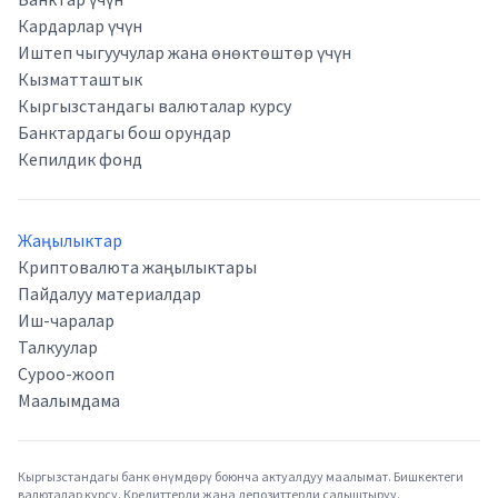
Кардарлар үчүн
Иштеп чыгуучулар жана өнөктөштөр үчүн
Кызматташтык
Кыргызстандагы валюталар курсу
Банктардагы бош орундар
Кепилдик фонд
Жаңылыктар
Криптовалюта жаңылыктары
Пайдалуу материалдар
Иш-чаралар
Талкуулар
Суроо-жооп
Маалымдама
Кыргызстандагы банк өнүмдөрү боюнча актуалдуу маалымат. Бишкектеги
валюталар курсу. Кредиттерди жана депозиттерди салыштыруу.