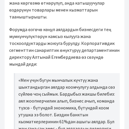
жана көргөзмө өткөрүлүп, анда катышуучулар
өздөрүнүн товарлары менен кызматтарын
тааныштырышты.
Форумда өзгөчө көңүл аялдардын бизнесдеги тең
мүмкүнчүлүктөрүн камсыз кылууга жана
тоскоолдуктарды жоюуга бурулду. Корпоративдик
сегменттин санариптик өнүктүрүү департаментинин
директору Алтынай Егембердиева өз сөзүндө
мындай деди:
«Мен үчүн бүгүн мынчалык күчтүү жана
шыктандырган аялдар коомчулугу алдында сөз
сүйлөө чоң сыймык. Бардыбыз жакшы билебиз:
аял жоопкерчилик алып, бизнес ачып, команда
түзсө - бүтүндөй экономика, бүтүндөй коом
утушка ээ болот. Биздин банктын
кызматкерлеринин 61%дан ашыгы аялдар. Бул
жөн гана сан эмес - бул аялдардын лидерлиги