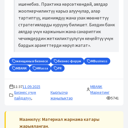
ишенебиз.. Практика көрсөткөндөй, аялдар
жоопкерчиликтүү карыз алуучулар, алар
тартиптүү, ишенимдүү жана узак мөөнөттүү
стратегияларды курууну билишет. Биздин банк
аялдар үчүн каржынын жана санариптик
чечимдердин жеткиликтүүлүгүн кеңейтүү үчүн
бардык аракеттерди көрүп жатат».
женщины в бизнесе
бизнес-форум
MBusiness
MBANK
MKassa
PR
11:37
11.09.2025
MBANK
Бизнес үчүн
Кыргызча
Маркетинг
пайдалуу
,
жаңылыктар
5741
Маанилүү: Материал жарнама катары
жарыяланган.