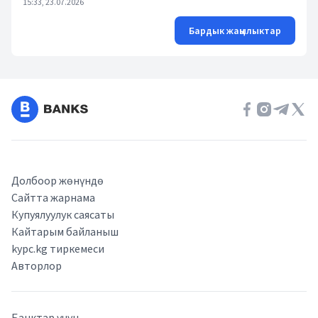
15:33, 23.07.2026
Бардык жаңылыктар
Долбоор жөнүндө
Сайтта жарнама
Купуялуулук саясаты
Кайтарым байланыш
kypc.kg тиркемеси
Авторлор
Банктар үчүн