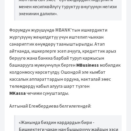
менен кесипкөйлүгү туруктуу өнүгүүнүн негизи
экенинин далили».
Форумдун жүрүшүндө MBANK’тын ишкердикти
жүргүзүүнү жеңилдетүү үчүн иштелип чыккан
санариптик өнүмдөрү тааныштырылды. Атап
айтканда, ишкерлерге эсеп ачууга, кредиттик арыз
берүүгө жана банкка барбай туруп каржысын
башкарууга мүмкүнчүлүк берген
MBusiness
мобилдик
колдонмосу көрсөтүлдү. Ошондой эле кымбат
кассалык аппараттардын ордуна, накталай эмес
төлөмдөрдү кабыл алууга шарт түзгөн
MKassa
чечими сунушталды.
Алтынай Егембердиева белгилегендей:
«Жакында биздин кардардын бири -
Бишкектеги чакан нан бышыруучу жайдын ээси