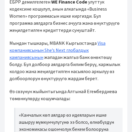
ЕБРР демилгелеген
WE Finance Code
улуттук
кодексине кошулуп, анын алкагында «Business
Women» программасын ишке киргизди. Бул
программа аялдарга бизнес ачууга жана өнүктүрүүгө
жеңилдетилген кредиттерди сунуштайт.
Мындан тышкары, MBANK Кыргызстанда
Visa
компаниясынын She’s Next глобалдык
кампаниясынын
жападан жалгыз банк өнөктөшү
болду. Бул долбоор аялдарга билим берүү, каржылык
колдоо жана жеңилдетилген насыялоо аркылуу өз
долбоорлорун өнүктүрүүгө жардам берет.
Өз сөзүнүн жыйынтыгында Алтынай Егембердиева
төмөнкүлөрдү кошумчалады:
«Канчалык көп аялдар өз идеяларын ишке
ашыруу мүмкүнчүлүгүнө ээ болсо, өлкөбүздүн
экономикасы ошончолук бекем болооруна