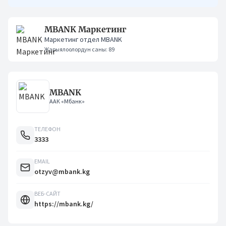
MBANK Маркетинг
Маркетинг отдел MBANK
Жарыялоолордун саны: 89
MBANK
ААК «Мбанк»
ТЕЛЕФОН
3333
EMAIL
otzyv@mbank.kg
ВЕБ-САЙТ
https://mbank.kg/