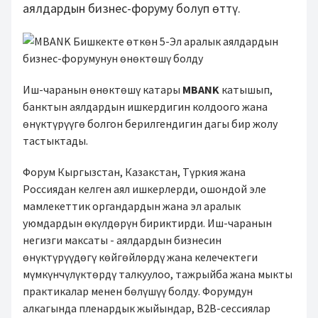
аялдардын бизнес-форуму болуп өттү.
Иш-чаранын өнөктөшү катары
MBANK
катышып,
банктын аялдардын ишкердигин колдоого жана
өнүктүрүүгө болгон берилгендигин дагы бир жолу
тастыктады.
Форум Кыргызстан, Казакстан, Түркия жана
Россиядан келген аял ишкерлерди, ошондой эле
мамлекеттик органдардын жана эл аралык
уюмдардын өкүлдөрүн бириктирди. Иш-чаранын
негизги максаты - аялдардын бизнесин
өнүктүрүүдөгү көйгөйлөрдү жана келечектеги
мүмкүнчүлүктөрдү талкуулоо, тажрыйба жана мыкты
практикалар менен бөлүшүү болду. Форумдун
алкагында пленардык жыйындар, B2B-сессиялар