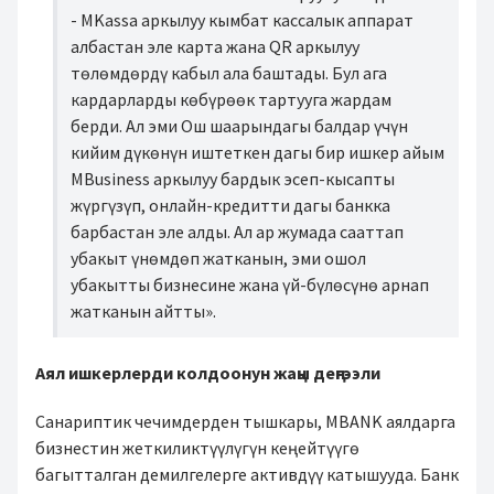
- MKassa аркылуу кымбат кассалык аппарат
албастан эле карта жана QR аркылуу
төлөмдөрдү кабыл ала баштады. Бул ага
кардарларды көбүрөөк тартууга жардам
берди. Ал эми Ош шаарындагы балдар үчүн
кийим дүкөнүн иштеткен дагы бир ишкер айым
MBusiness аркылуу бардык эсеп-кысапты
жүргүзүп, онлайн-кредитти дагы банкка
барбастан эле алды. Ал ар жумада сааттап
убакыт үнөмдөп жатканын, эми ошол
убакытты бизнесине жана үй-бүлөсүнө арнап
жатканын айтты».
Аял ишкерлерди колдоонун жаңы деңгээли
Санариптик чечимдерден тышкары, MBANK аялдарга
бизнестин жеткиликтүүлүгүн кеңейтүүгө
багытталган демилгелерге активдүү катышууда. Банк