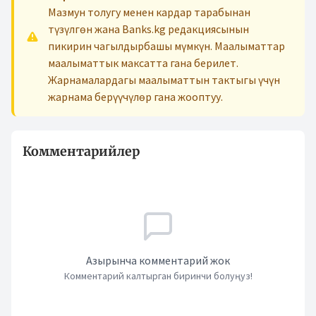
Мазмун толугу менен кардар тарабынан
түзүлгөн жана Banks.kg редакциясынын
пикирин чагылдырбашы мүмкүн. Маалыматтар
маалыматтык максатта гана берилет.
Жарнамалардагы маалыматтын тактыгы үчүн
жарнама берүүчүлөр гана жооптуу.
Комментарийлер
Азырынча комментарий жок
Комментарий калтырган биринчи болуңуз!