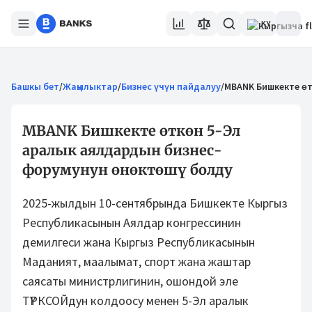
KY
Башкы бет
/
Жаңылыктар
/
Бизнес үчүн пайдалуу
/
MBANK Бишкекте өт
MBANK Бишкекте өткөн 5-Эл
аралык аялдардын бизнес-
форумунун өнөктөшү болду
2025-жылдын 10-сентябрында Бишкекте Кыргыз
Республикасынын Аялдар конгрессинин
демилгеси жана Кыргыз Республикасынын
Маданият, маалымат, спорт жана жаштар
саясаты министрлигинин, ошондой эле
ТҮРКСОЙдун колдоосу менен 5-Эл аралык