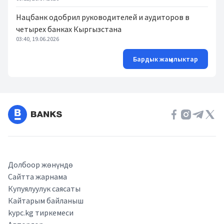
Нацбанк одобрил руководителей и аудиторов в
четырех банках Кыргызстана
03:40, 19.06.2026
Бардык жаңылыктар
Долбоор жөнүндө
Сайтта жарнама
Купуялуулук саясаты
Кайтарым байланыш
kypc.kg тиркемеси