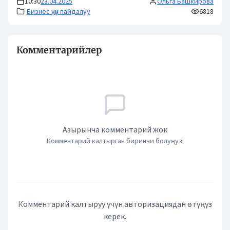
10:30
23.04.2025
Ольга Башкирова
Бизнес үчүн пайдалуу
6818
Комментарийлер
Азырынча комментарий жок
Комментарий калтырган биринчи болуңуз!
Комментарий калтыруу үчүн авторизациядан өтүңүз
керек.