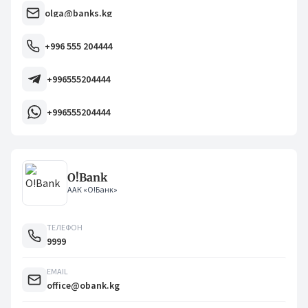
olga@banks.kg
+996 555 204444
+996555204444
+996555204444
O!Bank
ААК «О!Банк»
ТЕЛЕФОН
9999
EMAIL
office@obank.kg