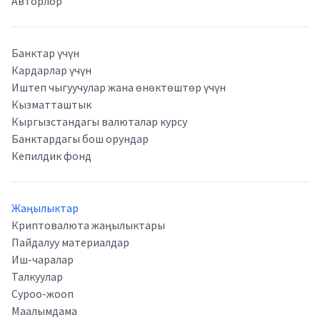
Авторлор
Банктар үчүн
Кардарлар үчүн
Иштеп чыгуучулар жана өнөктөштөр үчүн
Кызматташтык
Кыргызстандагы валюталар курсу
Банктардагы бош орундар
Кепилдик фонд
Жаңылыктар
Криптовалюта жаңылыктары
Пайдалуу материалдар
Иш-чаралар
Талкуулар
Суроо-жооп
Маалымдама