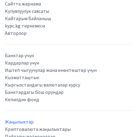
Сайтта жарнама
Купуялуулук саясаты
Кайтарым байланыш
kypc.kg тиркемеси
Авторлор
Банктар үчүн
Кардарлар үчүн
Иштеп чыгуучулар жана өнөктөштөр үчүн
Кызматташтык
Кыргызстандагы валюталар курсу
Банктардагы бош орундар
Кепилдик фонд
Жаңылыктар
Криптовалюта жаңылыктары
Пайдалуу материалдар