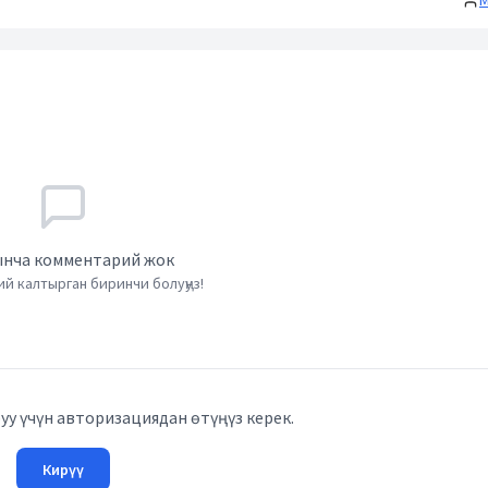
М
нча комментарий жок
й калтырган биринчи болуңуз!
у үчүн авторизациядан өтүңүз керек.
Кирүү