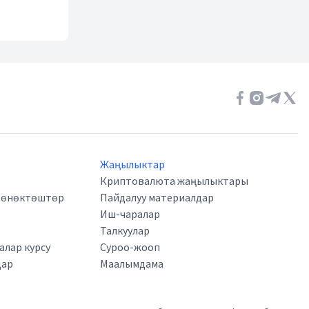
Жаңылыктар
Криптовалюта жаңылыктары
а өнөктөштөр
Пайдалуу материалдар
Иш-чаралар
Талкуулар
лар курсу
Суроо-жооп
дар
Маалымдама