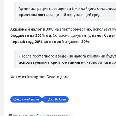
Администрация президента Джо Байдена объяснила
криптовалюты
защитой окружающей среды.
Акцизный налог
в 30% на электроэнергию, используем
бюджете на 2024 год
. Согласно документу,
налог будет
первый год
,
20% во второй
и далее -
30%
.
«После поэтапного введения налога компании будут
используемой
в
криптомайнинге
», - говорится в 
Фото: из Instagram Белого дома.
акцизный налог
Джо Байден