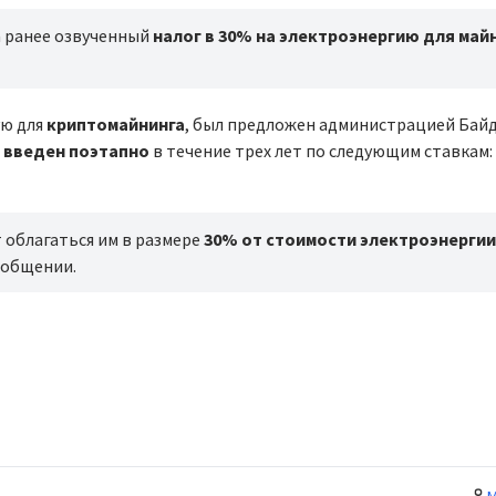
 ранее озвученный
налог в 30% на электроэнергию для май
ую для
криптомайнинга
, был предложен администрацией Байд
 введен поэтапно
в течение трех лет по следующим ставкам:
 облагаться им в размере
30% от стоимости электроэнергии
сообщении.