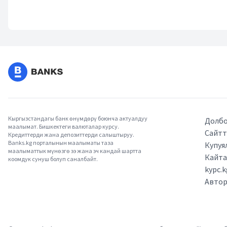
Кыргызстандагы банк өнүмдөрү боюнча актуалдуу
Долбо
маалымат. Бишкектеги валюталар курсу.
Сайтт
Кредиттерди жана депозиттерди салыштыруу.
Banks.kg порталынын маалыматы таза
Купуя
маалыматтык мүнөзгө ээ жана эч кандай шартта
Кайт
коомдук сунуш болуп саналбайт.
kypc.
Авто