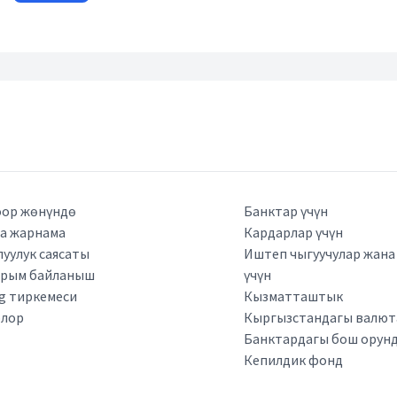
ор жөнүндө
Банктар үчүн
а жарнама
Кардарлар үчүн
луулук саясаты
Иштеп чыгуучулар жан
арым байланыш
үчүн
kg тиркемеси
Кызматташтык
рлор
Кыргызстандагы валюта
Банктардагы бош орун
Кепилдик фонд