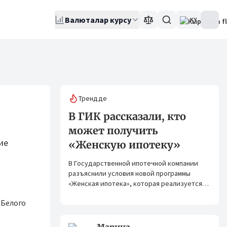
Валюталар курсу
KY
Трендде
В ГИК рассказали, кто
может получить
ие
«Женскую ипотеку»
В Государственной ипотечной компании
разъяснили условия новой программы
«Женская ипотека», которая реализуется
совместно с ОАО «Элдик Банк» при
 Белого
финансировании Азиатского банка
развития (АБР).