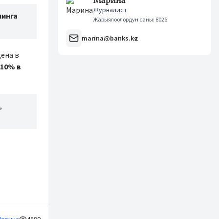
Марина
Журналист
нинга
Жарыялоолордун саны: 8026
marina@banks.kg
ена в
10% в
,