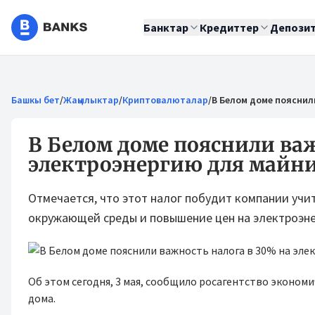
Банктар
Кредиттер
Депози
Башкы бет
/
Жаңылыктар
/
Криптовалюталар
/
В Белом доме пояснил
В Белом доме пояснили важ
электроэнергию для майн
Отмечается, что этот налог побудит компании учит
окружающей среды и повышение цен на электроэн
Об этом сегодня, 3 мая, сообщило росагентство эконом
дома.