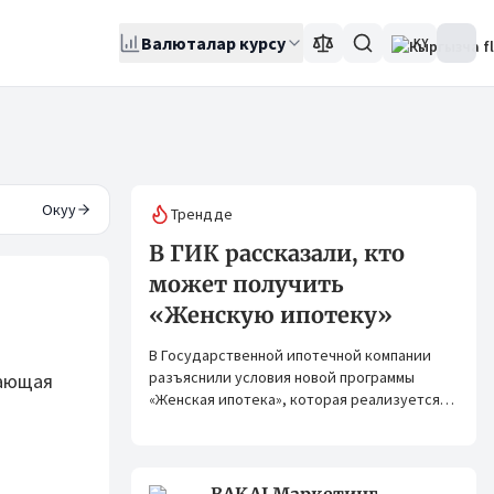
Валюталар курсу
KY
Окуу
Трендде
В ГИК рассказали, кто
может получить
«Женскую ипотеку»
В Государственной ипотечной компании
разъяснили условия новой программы
чающая
«Женская ипотека», которая реализуется
совместно с ОАО «Элдик Банк» при
финансировании Азиатского банка
развития (АБР).