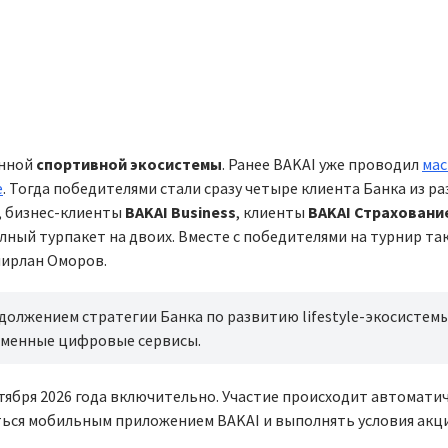
енной
спортивной экосистемы
. Ранее BAKAI уже проводил
ма
е
. Тогда победителями стали сразу четыре клиента Банка из р
, бизнес-клиенты
BAKAI Business
, клиенты
BAKAI Страховани
лный турпакет на двоих. Вместе с победителями на турнир та
мирлан Оморов.
одолжением стратегии Банка по развитию lifestyle-экосистемы
еменные цифровые сервисы.
ктября 2026 года включительно. Участие происходит автоматич
ться мобильным приложением BAKAI и выполнять условия акц