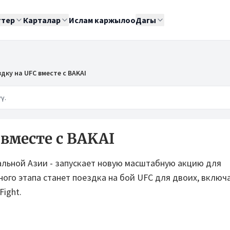
ттер
Карталар
Ислам каржылоо
Дагы
дку на UFC вместе с BAKAI
ү.
вместе с BAKAI
ральной Азии - запускает новую масштабную акцию для
ного этапа станет поездка на бой UFC для двоих, вклю
Fight.