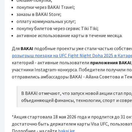
онлайн-покупки;
покупки через BAKAI Travel;
заказы в BAKAI Store;
оплату коммунальных услуг;
покупку билетов через сервис Tiki Tiki;
активное использование карты в течение месяца.
Для
BAKAI
подобные проекты уже стали частью собств
розыгрыш поездки на UFC Fight Night Doha 2025 в Катар
категорий - активные пользователи
приложения
BAKAI
участники Instagram-конкурса. Победители получили по
отправились амбассадоры BAKAI - Айана Советова и Те
В BAKAI отмечают, что запуск новой акции стал пр
объединяющей финансы, технологии, спорт и совр
*Акция стартовала 18 мая 2026 года и продлится до 31 о
достаточно быть держателем карты Visa UFC, пользова
Подробнее - на сайте
bakai.kg
.