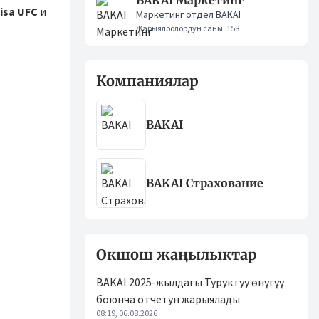
BAKAI Маркетинг
isa UFC
и
Маркетинг отдел BAKAI
Жарыялоолордун саны: 158
Компаниялар
BAKAI
BAKAI Страхование
Окшош жаңылыктар
BAKAI 2025-жылдагы Туруктуу өнүгүү
боюнча отчетун жарыялады
08:19, 06.08.2026