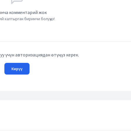
нча комментарий жок
й калтырган биринчи болуңуз!
у үчүн авторизациядан өтүңүз керек.
Кирүү