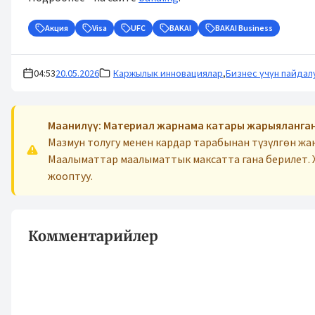
Акция
Visa
UFC
BAKAI
BAKAI Business
04:53
20.05.2026
Каржылык инновациялар
,
Бизнес үчүн пайдал
Маанилүү: Материал жарнама катары жарыяланган
Мазмун толугу менен кардар тарабынан түзүлгөн ж
Маалыматтар маалыматтык максатта гана берилет. 
жооптуу.
Комментарийлер