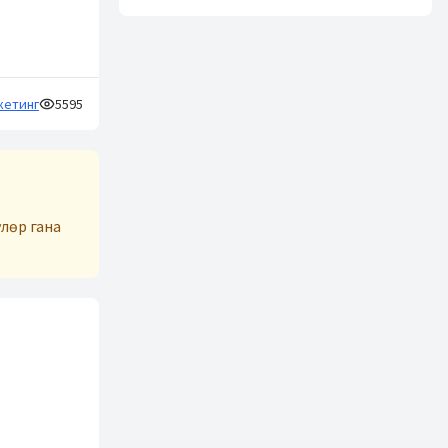
кетинг
5595
лөр гана