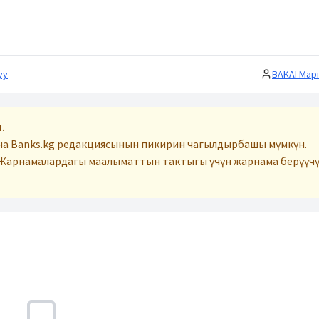
уу
BAKAI Мар
.
ана Banks.kg редакциясынын пикирин чагылдырбашы мүмкүн.
Жарнамалардагы маалыматтын тактыгы үчүн жарнама берүүчү