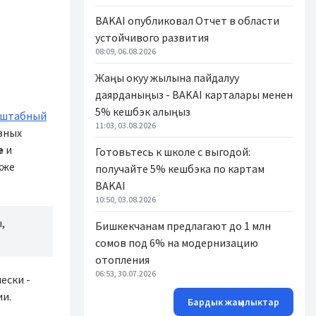
BAKAI опубликовал Отчет в области
устойчивого развития
08:09, 06.08.2026
Жаңы окуу жылына пайдалуу
даярданыңыз - BAKAI карталары менен
5% кешбэк алыңыз
сштабный
11:03, 03.08.2026
азных
е
и
Готовьтесь к школе с выгодой:
кже
получайте 5% кешбэка по картам
BAKAI
10:50, 03.08.2026
,
Бишкекчанам предлагают до 1 млн
сомов под 6% на модернизацию
отопления
06:53, 30.07.2026
ески -
ии.
Бардык жаңылыктар