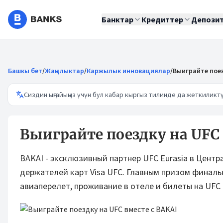
Банктар
Кредиттер
Депози
Башкы бет
/
Жаңылыктар
/
Каржылык инновациялар
/
Выиграйте поез
Сиздин ыңгайыңыз үчүн бул кабар кыргыз тилинде да жеткиликтү
Выиграйте поездку на UFC 
BAKAI - эксклюзивный партнер UFC Eurasia в Цент
держателей карт Visa UFC. Главным призом финаль
авиаперелет, проживание в отеле и билеты на UFC 