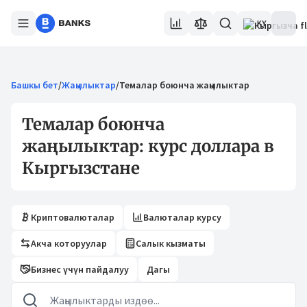
KY
Башкы бет
/
Жаңылыктар
/
Темалар боюнча жаңылыктар
Темалар боюнча
жаңылыктар: курс доллара в
Кыргызстане
Криптовалюталар
Валюталар курсу
Акча которуулар
Салык кызматы
Бизнес үчүн пайдалуу
Дагы