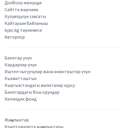
Долбоор жөнүндө
Сайтта жарнама
Купуялуулук саясаты
Кайтарым байланыш
kypc.kg тиркемеси
Авторлор
Банктар үчүн
Кардарлар үчүн
Иштеп чыгуучулар жана өнөктөштөр үчүн
Кызматташтык
Кыргызстандагы валюталар курсу
Банктардагы бош орундар
Кепилдик фонд
Жаңылыктар
Криптовалюта жаңылыктары