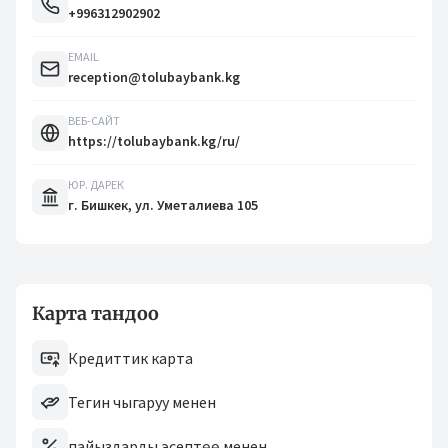
+996312902902
EMAIL
reception@tolubaybank.kg
ВЕБ-САЙТ
https://tolubaybank.kg/ru/
ЮР. ДАРЕК
г. Бишкек, ул. Уметалиева 105
Карта тандоо
Кредиттик карта
Тегин чыгаруу менен
пайыздарды эсептөө менен