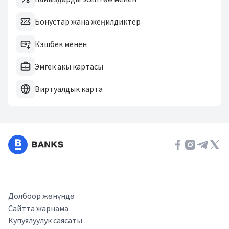
Бонустар жана жеңилдиктер
Кэшбек менен
Эмгек акы картасы
Виртуалдык карта
Долбоор жөнүндө
Сайтта жарнама
Купуялуулук саясаты