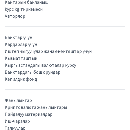
Кайтарым байланыш
kypc.kg тиркемеси
Авторлор
Банктар үчүн
Кардарлар үчүн
Иштеп чыгуучулар жана өнөктөштөр үчүн
Кызматташтык
Кыргызстандагы валюталар курсу
Банктардагы бош орундар
Кепилдик фонд
Жаңылыктар
Криптовалюта жаңылыктары
Пайдалуу материалдар
Иш-чаралар
Талкуулар