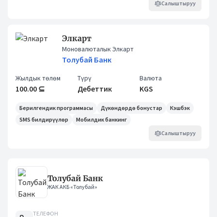
Салыштыруу
Элкарт
Моновалюталык Элкарт
Толубай Банк
Жылдык төлөм
Түрү
Валюта
100.00 ⊆
Дебеттик
KGS
Берилгендик программасы
Дүкөндөрдө бонустар
Кэшбэк
SMS билдирүүлөр
Мобилдик банкинг
Салыштыруу
Толубай Банк
ЖАК АКБ «Толубай»
ТЕЛЕФОН