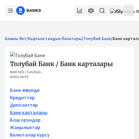
KY
Башкы бет
/
Кыргызстандын банктары
/
Толубай Банк
/
Банк картал
Толубай Банк / Банк карталары
ЖАК АКБ «Толубай»
№032 НБ КР
Банк жөнүндө
Кредиттер
Депозиттер
Банк карталары
Бош орундар
Жаңылыктар
Валюталар курсу