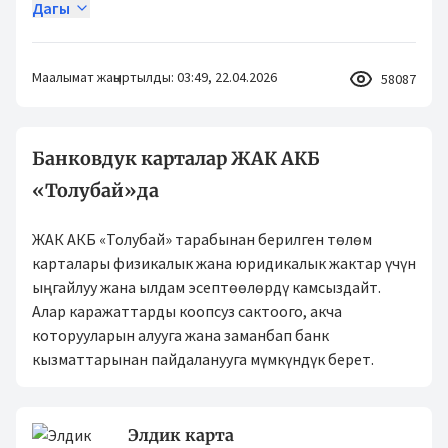
Дагы
Маалымат жаңыртылды: 03:49, 22.04.2026
58087
Банковдук карталар ЖАК АКБ
«Толубай»да
ЖАК АКБ «Толубай» тарабынан берилген төлөм
карталары физикалык жана юридикалык жактар үчүн
ыңгайлуу жана ылдам эсептөөлөрдү камсыздайт.
Алар каражаттарды коопсуз сактоого, акча
которууларын алууга жана заманбап банк
кызматтарынан пайдаланууга мүмкүндүк берет.
Элдик карта