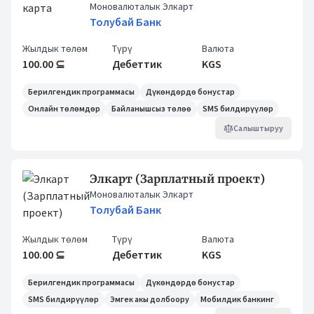
Моновалюталык Элкарт
Толубай Банк
Жылдык төлөм
Түрү
Валюта
100.00 ⊆
Дебеттик
KGS
Берилгендик программасы
Дүкөндөрдө бонустар
Онлайн төлөмдөр
Байланышсыз төлөө
SMS билдирүүлөр
Салыштыруу
Элкарт (Зарплатный проект)
Моновалюталык Элкарт
Толубай Банк
Жылдык төлөм
Түрү
Валюта
100.00 ⊆
Дебеттик
KGS
Берилгендик программасы
Дүкөндөрдө бонустар
SMS билдирүүлөр
Эмгек акы долбоору
Мобилдик банкинг