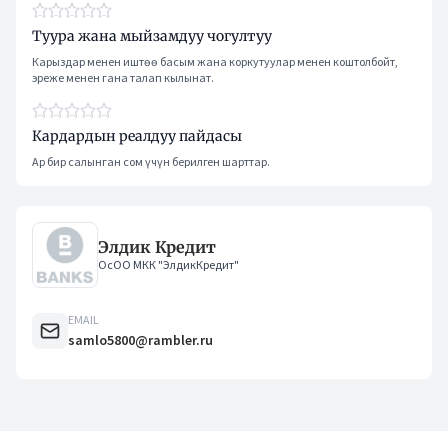
Туура жана мыйзамдуу чогултуу
Карыздар менен иштөө басым жана коркутуулар менен коштолбойт,
эреже менен гана талап кылынат.
Кардардын реалдуу пайдасы
Ар бир салынган сом үчүн берилген шарттар.
Элдик Кредит
ОсОО МКК "ЭлдикКредит"
EMAIL
samlo5800@rambler.ru