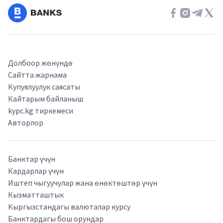
Долбоор жөнүндө
Сайтта жарнама
Купуялуулук саясаты
Кайтарым байланыш
kypc.kg тиркемеси
Авторлор
Банктар үчүн
Кардарлар үчүн
Иштеп чыгуучулар жана өнөктөштөр үчүн
Кызматташтык
Кыргызстандагы валюталар курсу
Банктардагы бош орундар