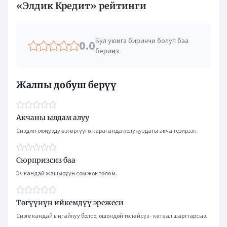
«Элдик Кредит» рейтинги
Бул уюмга биринчи болуп баа
0.0
бериңиз
Жалпы добуш берүү
Акчаны ылдам алуу
Сиздин оюңузду өзгөртүүгө караганда колуңуздагы акча тезирээк.
Сюрпризсиз баа
Эч кандай жашыруун сом жок төлөм.
Төгүүнүн ийкемдүү эрежеси
Сизге кандай ыңгайлуу болсо, ошондой төлөйсүз - катаал шарттарсыз.