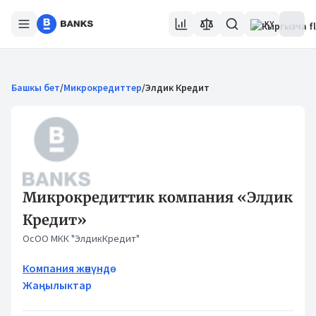
KY
Башкы бет
/
Микрокредиттер
/
Элдик Кредит
Микрокредиттик компания «Элдик
Кредит»
ОсОО МКК "ЭлдикКредит"
Компания жөнүндө
Жаңылыктар