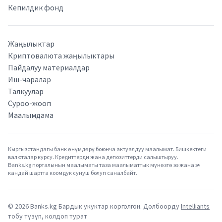
Кепилдик фонд
Жаңылыктар
Криптовалюта жаңылыктары
Пайдалуу материалдар
Иш-чаралар
Талкуулар
Суроо-жооп
Маалымдама
Кыргызстандагы банк өнүмдөрү боюнча актуалдуу маалымат. Бишкектеги
валюталар курсу. Кредиттерди жана депозиттерди салыштыруу.
Banks.kg порталынын маалыматы таза маалыматтык мүнөзгө ээ жана эч
кандай шартта коомдук сунуш болуп саналбайт.
©
2026
Banks.kg Бардык укуктар корголгон. Долбоорду
Intelliants
тобу түзүп, колдоп турат