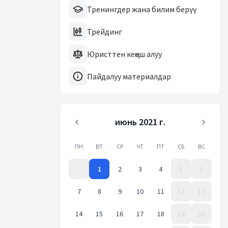
Тренингдер жана билим берүү
Трейдинг
Юристтен кеңеш алуу
Пайдалуу материалдар
июнь 2021 г.
ПН
ВТ
СР
ЧТ
ПТ
СБ
ВС
31
1
2
3
4
5
6
7
8
9
10
11
12
13
14
15
16
17
18
19
20