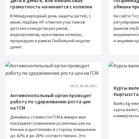
Дети и деньги, или Финансовая
Госфиннад
грамотность начинается с копилки
обмана при
В Международный день защиты детей, 1
На сайте Го
июня, Нацбанк КР отметил участников
регулирован
детских конкурсов рисунков,
рынком опуб
видеороликов, креативных копилок,
мошенническ
прошедших в рамках Глобальной недели
и акциями кр
денег.
06:51, 02.06.2021
Курсы валю
Кыргызста
Антимонопольный орган проводит
работу по сдерживанию роста цен
Banks.kg еж
на ГСМ
курсы валют,
коммерчески
Динамика стоимости ГСМ в январе-мае
показывает изменение розничных цен на
бензин и дизтопливо в сторону повышения
до 42% и до 28% соответственно. Это