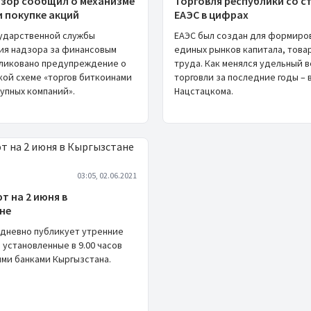
зор сообщил о механизме
Торговля республики со с
 покупке акций
ЕАЭС в цифрах
сударственной службы
ЕАЭС был создан для формиро
ия надзора за финансовым
единых рынков капитала, товар
ликовано предупреждение о
труда. Как менялся удельный 
ой схеме «торгов биткоинами
торговли за последние годы – 
упных компаний».
Нацстацкома.
03:05, 02.06.2021
т на 2 июня в
не
едневно публикует утренние
 установленные в 9.00 часов
ми банками Кыргызстана.