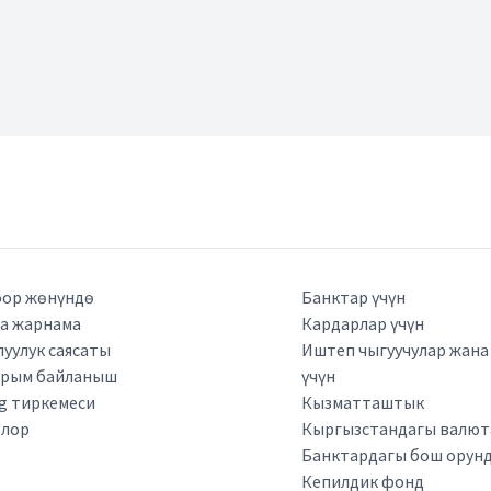
ор жөнүндө
Банктар үчүн
а жарнама
Кардарлар үчүн
луулук саясаты
Иштеп чыгуучулар жан
арым байланыш
үчүн
kg тиркемеси
Кызматташтык
рлор
Кыргызстандагы валюта
Банктардагы бош орун
Кепилдик фонд