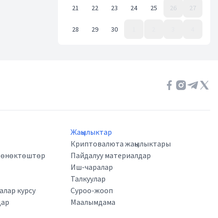
21
22
23
24
25
26
27
28
29
30
1
2
3
4
Event Date, июнь 2021 г.
Жаңылыктар
Криптовалюта жаңылыктары
а өнөктөштөр
Пайдалуу материалдар
Иш-чаралар
Талкуулар
лар курсу
Суроо-жооп
дар
Маалымдама