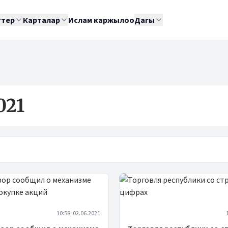
ттер
Карталар
Ислам каржылоо
Дагы
021
10:58, 02.06.2021