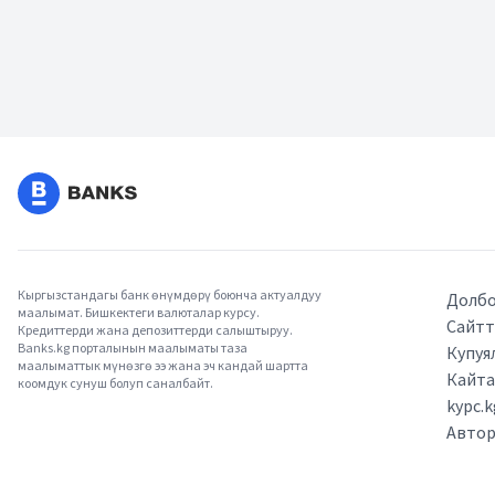
Кыргызстандагы банк өнүмдөрү боюнча актуалдуу
Долбо
маалымат. Бишкектеги валюталар курсу.
Сайтт
Кредиттерди жана депозиттерди салыштыруу.
Banks.kg порталынын маалыматы таза
Купуя
маалыматтык мүнөзгө ээ жана эч кандай шартта
Кайт
коомдук сунуш болуп саналбайт.
kypc.
Авто