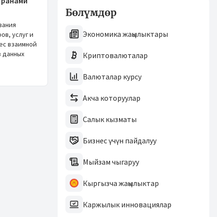
транами
Бөлүмдөр
вания
Экономика жаңылыктары
ов, услуг и
вес взаимной
в данных
Криптовалюталар
Валюталар курсу
Акча которуулар
Салык кызматы
Бизнес үчүн пайдалуу
Мыйзам чыгаруу
Кыргызча жаңылыктар
Каржылык инновациялар