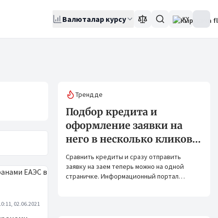
Валюталар курсу
KY
Трендде
Подбор кредита и
оформление заявки на
него в несколько кликов:
Banks.kg и Bank.kg стали
Сравнить кредиты и сразу отправить
партнерами
заявку на заем теперь можно на одной
страничке. Информационный портал
Banks.kg и сервис Bank.kg объединяют
возможности, чтобы кыргызстанцам было
10:11, 02.06.2021
еще проще оформлять кредиты.