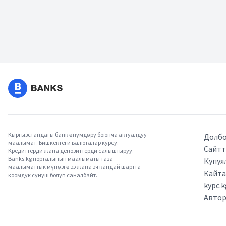
Кыргызстандагы банк өнүмдөрү боюнча актуалдуу
Долбо
маалымат. Бишкектеги валюталар курсу.
Сайтт
Кредиттерди жана депозиттерди салыштыруу.
Banks.kg порталынын маалыматы таза
Купуя
маалыматтык мүнөзгө ээ жана эч кандай шартта
Кайт
коомдук сунуш болуп саналбайт.
kypc.
Авто