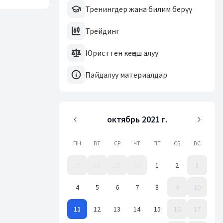
Тренингдер жана билим берүү
Трейдинг
Юристтен кеңеш алуу
Пайдалуу материалдар
октябрь 2021 г.
ПН
ВТ
СР
ЧТ
ПТ
СБ
ВС
27
28
29
30
1
2
3
4
5
6
7
8
9
10
11
12
13
14
15
16
17