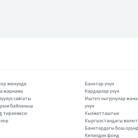
ор жөнүндө
Банктар үчүн
а жарнама
Кардарлар үчүн
луулук саясаты
Иштеп чыгуучулар жан
арым байланыш
үчүн
kg тиркемеси
Кызматташтык
рлор
Кыргызстандагы валюта
Банктардагы бош орун
Кепилдик фонд