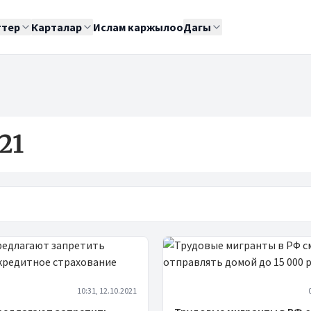
ттер
Карталар
Ислам каржылоо
Дагы
21
10:31, 12.10.2021