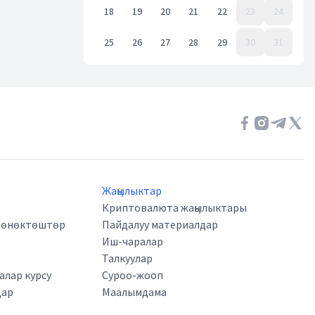
18
19
20
21
22
23
24
25
26
27
28
29
30
31
Event Date, октябрь 2021 г.
Жаңылыктар
Криптовалюта жаңылыктары
а өнөктөштөр
Пайдалуу материалдар
Иш-чаралар
Талкуулар
лар курсу
Суроо-жооп
дар
Маалымдама