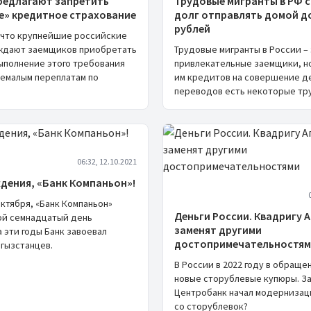
предлагают запретить
Трудовые мигранты в РФ с
е» кредитное страхование
долг отправлять домой до
рублей
 что крупнейшие российские
ждают заемщиков приобретать
Трудовые мигранты в России –
Выполнение этого требования
привлекательные заемщики, н
немалым переплатам по
им кредитов на совершение д
переводов есть некоторые тр
06:32, 12.10.2021
дения, «Банк Компаньон»!
октября, «Банк Компаньон»
Деньги России. Квадригу 
ой семнадцатый день
заменят другими
 эти годы Банк завоевал
достопримечательностя
гызстанцев.
В России в 2022 году в обраще
новые сторублевые купюры. З
Центробанк начал модернизац
со сторублевок?