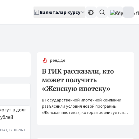
Валюталар курсу
KY
Трендде
В ГИК рассказали, кто
может получить
«Женскую ипотеку»
В Государственной ипотечной компании
разъяснили условия новой программы
«Женская ипотека», которая реализуется
совместно с ОАО «Элдик Банк» при
финансировании Азиатского банка
08:41, 12.10.2021
развития (АБР).