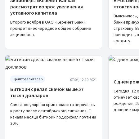
Акционеры «Керемет Банка»
В России 
рассмотрят вопрос увеличения
«токсично
уставного капитала
Выяснилось,
Второго ноября в ОАО «Керемет Банк»
банки прину
пройдет внеочередное общее собрание
страховку. 
акционеров.
приводит к 
кредиту.
Криптовалюталар
07:04, 12.10.2021
С днем рож
Биткоин сделал скачок выше 57
Сегодня, 12 
тысяч долларов
отмечает св
рождения. За
Самая популярная криптовалюта вернулась
доверие кыр
к росту после сентябрьского снижения. С
начала месяца биткоин подорожал почти на
30%.