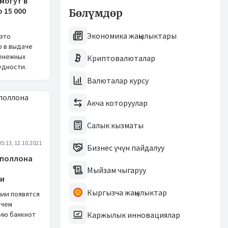
могут в
 15 000
Бөлүмдөр
Экономика жаңылыктары
 это
о в выдаче
енежных
Криптовалюталар
удности.
Валюталар курсу
Акча которуулар
Салык кызматы
05:13, 12.10.2021
Бизнес үчүн пайдалуу
Аполлона
Мыйзам чыгаруу
ми
Кыргызча жаңылыктар
нии появятся
ачем
ию банкнот
Каржылык инновациялар