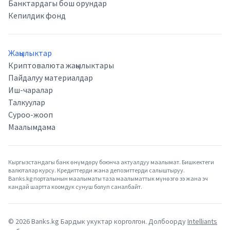
Банктардагы бош орундар
Кепилдик фонд
Жаңылыктар
Криптовалюта жаңылыктары
Пайдалуу материалдар
Иш-чаралар
Талкуулар
Суроо-жооп
Маалымдама
Кыргызстандагы банк өнүмдөрү боюнча актуалдуу маалымат. Бишкектеги
валюталар курсу. Кредиттерди жана депозиттерди салыштыруу.
Banks.kg порталынын маалыматы таза маалыматтык мүнөзгө ээ жана эч
кандай шартта коомдук сунуш болуп саналбайт.
©
2026
Banks.kg Бардык укуктар корголгон. Долбоорду
Intelliants