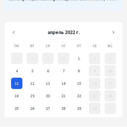
кыргызстанцам было еще проще оформлять кредиты.
апрель 2022 г.
ПН
ВТ
СР
ЧТ
ПТ
СБ
ВС
28
29
30
31
1
2
3
4
5
6
7
8
9
10
11
12
13
14
15
16
17
18
19
20
21
22
23
24
25
26
27
28
29
30
1
Event Date, апрель 2022 г.