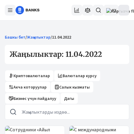
KY
Башкы бет
/
Жаңылыктар
/
11.04.2022
Жаңылыктар: 11.04.2022
Криптовалюталар
Валюталар курсу
Акча которуулар
Салык кызматы
Бизнес үчүн пайдалуу
Дагы
Жаңылыктар