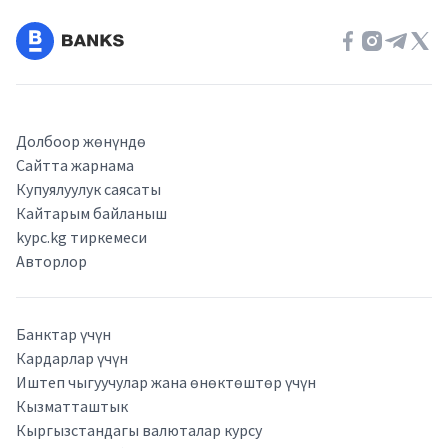
Долбоор жөнүндө
Сайтта жарнама
Купуялуулук саясаты
Кайтарым байланыш
kypc.kg тиркемеси
Авторлор
Банктар үчүн
Кардарлар үчүн
Иштеп чыгуучулар жана өнөктөштөр үчүн
Кызматташтык
Кыргызстандагы валюталар курсу