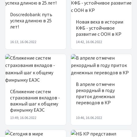
Doscredobank: путь
успеха длиною в 25
Новая веха в истории
лет!
КФБ - устойчивое
развитие с ООН в КР
16:13, 16.06.2022
14:42, 16.06.2022
В апреле отмечен
рекордный в году
Сближение систем
приток денежных
страхования вкладов -
переводов в КР
важный шаг к общему
финрынку ЕАЭС
13:49, 16.06.2022
10:46, 16.06.2022