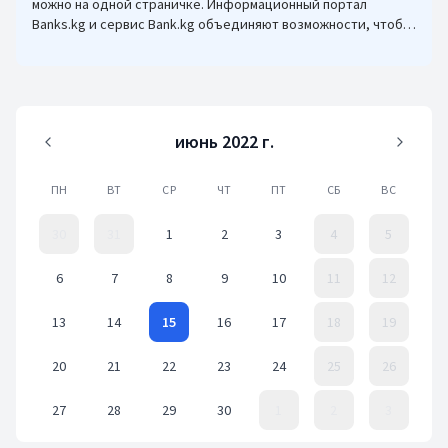
можно на одной страничке. Информационный портал
Banks.kg и сервис Bank.kg объединяют возможности, чтобы
кыргызстанцам было еще проще оформлять кредиты.
июнь 2022 г.
ПН
ВТ
СР
ЧТ
ПТ
СБ
ВС
30
31
1
2
3
4
5
6
7
8
9
10
11
12
13
14
15
16
17
18
19
20
21
22
23
24
25
26
27
28
29
30
1
2
3
Event Date, июнь 2022 г.