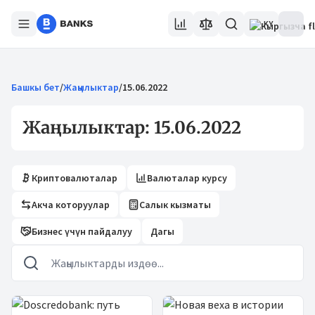
KY
Башкы бет
/
Жаңылыктар
/
15.06.2022
Жаңылыктар: 15.06.2022
Криптовалюталар
Валюталар курсу
Акча которуулар
Салык кызматы
Бизнес үчүн пайдалуу
Дагы
Жаңылыктар