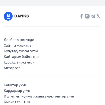
Долбоор жөнүндө
Сайтта жарнама
Купуялуулук саясаты
Кайтарым байланыш
kypc.kg тиркемеси
Авторлор
Банктар үчүн
Кардарлар үчүн
Иштеп чыгуучулар жана өнөктөштөр үчүн
Кызматташтык