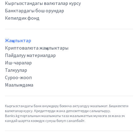
Кыргызстандагы валюталар курсу
Банктардагы бош орундар
Кепилдик фонд
Жаңылыктар
Криптовалюта жаңылыктары
Пайдалуу материалдар
Иш-чаралар
Талкуулар
Суроо-жооп
Маалымдама
Кыргызстандагы банк өнүмдөрү боюнча актуалдуу маалымат. Бишкектеги
валюталар курсу. Кредиттерди жана депозиттерди салыштыруу.
Banks.kg порталынын маалыматы таза маалыматтык мүнөзгө ээ жана эч
кандай шартта коомдук сунуш болуп саналбайт.