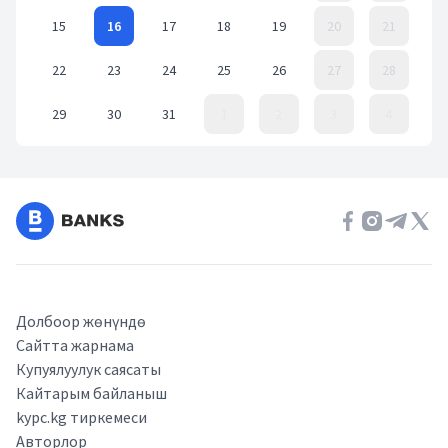
15
16
17
18
19
20
21
22
23
24
25
26
27
28
29
30
31
1
2
3
4
Event Date, август 2022 г.
Долбоор жөнүндө
Сайтта жарнама
Купуялуулук саясаты
Кайтарым байланыш
kypc.kg тиркемеси
Авторлор