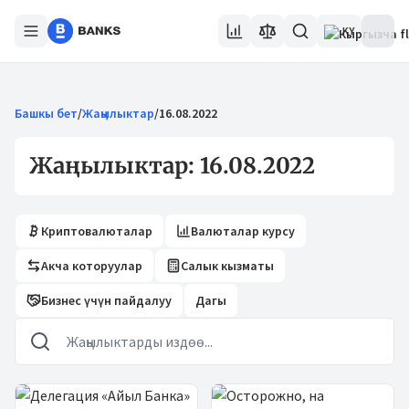
KY
Башкы бет
/
Жаңылыктар
/
16.08.2022
Жаңылыктар: 16.08.2022
Криптовалюталар
Валюталар курсу
Акча которуулар
Салык кызматы
Бизнес үчүн пайдалуу
Дагы
Жаңылыктар