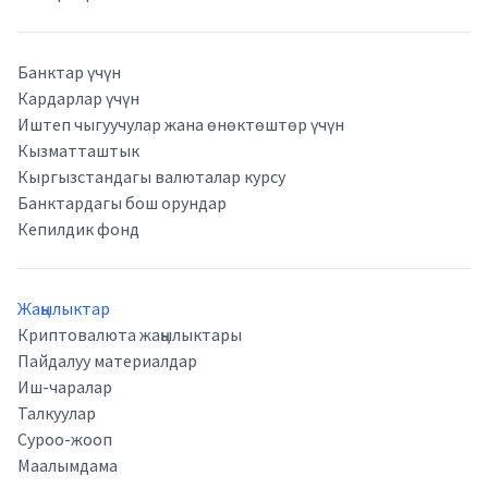
Банктар үчүн
Кардарлар үчүн
Иштеп чыгуучулар жана өнөктөштөр үчүн
Кызматташтык
Кыргызстандагы валюталар курсу
Банктардагы бош орундар
Кепилдик фонд
Жаңылыктар
Криптовалюта жаңылыктары
Пайдалуу материалдар
Иш-чаралар
Талкуулар
Суроо-жооп
Маалымдама