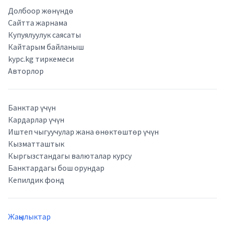
Долбоор жөнүндө
Сайтта жарнама
Купуялуулук саясаты
Кайтарым байланыш
kypc.kg тиркемеси
Авторлор
Банктар үчүн
Кардарлар үчүн
Иштеп чыгуучулар жана өнөктөштөр үчүн
Кызматташтык
Кыргызстандагы валюталар курсу
Банктардагы бош орундар
Кепилдик фонд
Жаңылыктар