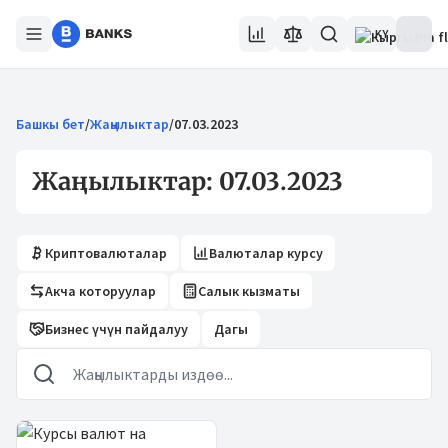
KY
Башкы бет
/
Жаңылыктар
/
07.03.2023
Жаңылыктар: 07.03.2023
Криптовалюталар
Валюталар курсу
Акча которуулар
Салык кызматы
Бизнес үчүн пайдалуу
Дагы
Жаңылыктар