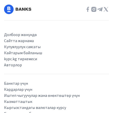
Долбоор жөнүндө
Сайтта жарнама
Купуялуулук саясаты
Кайтарым байланыш
kypc.kg тиркемеси
Авторлор
Банктар үчүн
Кардарлар үчүн
Иштеп чыгуучулар жана өнөктөштөр үчүн
Кызматташтык
Кыргызстандагы валюталар курсу