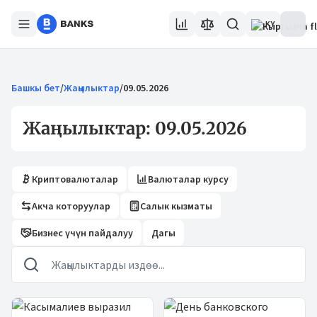
KY
Башкы бет
/
Жаңылыктар
/
09.05.2026
Жаңылыктар: 09.05.2026
Криптовалюталар
Валюталар курсу
Акча которуулар
Салык кызматы
Бизнес үчүн пайдалуу
Дагы
Жаңылыктар