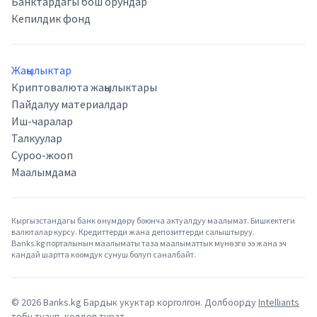
Банктардагы бош орундар
Кепилдик фонд
Жаңылыктар
Криптовалюта жаңылыктары
Пайдалуу материалдар
Иш-чаралар
Талкуулар
Суроо-жооп
Маалымдама
Кыргызстандагы банк өнүмдөрү боюнча актуалдуу маалымат. Бишкектеги
валюталар курсу. Кредиттерди жана депозиттерди салыштыруу.
Banks.kg порталынын маалыматы таза маалыматтык мүнөзгө ээ жана эч
кандай шартта коомдук сунуш болуп саналбайт.
©
2026
Banks.kg Бардык укуктар корголгон. Долбоорду
Intelliants
тобу түзүп, колдоп турат