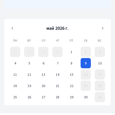
кыргызстанцам было еще проще оформлять кредиты.
май 2026 г.
ПН
ВТ
СР
ЧТ
ПТ
СБ
ВС
27
28
29
30
1
2
3
4
5
6
7
8
9
10
11
12
13
14
15
16
17
18
19
20
21
22
23
24
25
26
27
28
29
30
31
Event Date, май 2026 г.