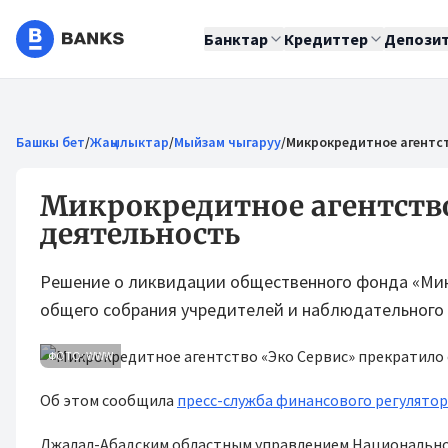
Банктар
Кредиттер
Депози
Башкы бет
/
Жаңылыктар
/
Мыйзам чыгаруу
/
Микрокредитное агентст
Микрокредитное агентство
деятельность
Решение о ликвидации общественного фонда «Микр
общего собрания учредителей и наблюдательного с
ФОТО: WWW
Об этом сообщила
пресс-служба финансового регулято
Джалал-Абадским областным управлением Национального