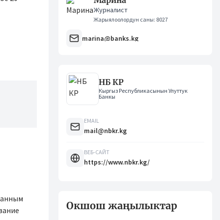
Марина
Журналист
Жарыялоолордун саны: 8027
marina@banks.kg
НБ КР
Кыргыз Республикасынын Улуттук
Банкы
EMAIL
mail@nbkr.kg
ВЕБ-САЙТ
https://www.nbkr.kg/
ванным
Окшош жаңылыктар
вание