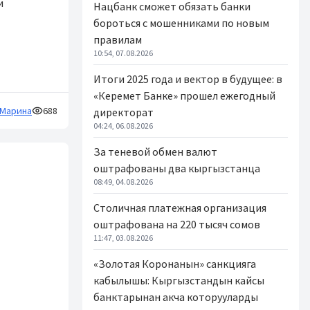
и
Нацбанк сможет обязать банки
бороться с мошенниками по новым
правилам
10:54, 07.08.2026
Итоги 2025 года и вектор в будущее: в
«Керемет Банке» прошел ежегодный
Марина
688
директорат
04:24, 06.08.2026
За теневой обмен валют
оштрафованы два кыргызстанца
08:49, 04.08.2026
Столичная платежная организация
оштрафована на 220 тысяч сомов
11:47, 03.08.2026
«Золотая Коронанын» санкцияга
кабылышы: Кыргызстандын кайсы
банктарынан акча которууларды