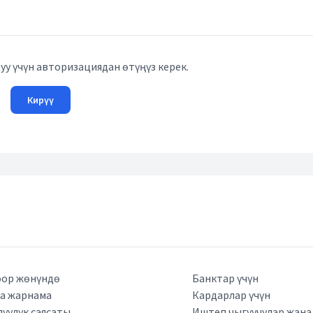
у үчүн авторизациядан өтүңүз керек.
Кирүү
ор жөнүндө
Банктар үчүн
а жарнама
Кардарлар үчүн
луулук саясаты
Иштеп чыгуучулар жан