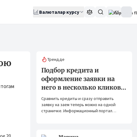
Валюталар курсу
KY
Трендде
вою
Подбор кредита и
оформление заявки на
итогам
него в несколько кликов:
Banks.kg и Bank.kg стали
Сравнить кредиты и сразу отправить
партнерами
заявку на заем теперь можно на одной
страничке. Информационный портал
Banks.kg и сервис Bank.kg объединяют
возможности, чтобы кыргызстанцам было
еще проще оформлять кредиты.
ое 20