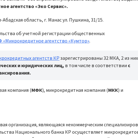
ое агентство «Эко Сервис».
бадская область, г. Манас ул. Пушкина, 31/15.
ельства об учетной регистрации общественных
Ф «Микрокредитное агентство «Кумтор»
.
крокредитных агентств КР
зарегистрированы 32 МКА, 2 из них
ческих и юридических лиц,
в том числе в соответствии
с
ансирования.
ая компания (
МФК
), микрокредитная компания (
МКК
) и
овая организация, являющаяся некоммерческим специализиро
льства Национального банка КР осуществляет микрокредито