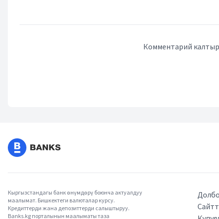
Комментарий калтыру
Кыргызстандагы банк өнүмдөрү боюнча актуалдуу
Долбо
маалымат. Бишкектеги валюталар курсу.
Сайтт
Кредиттерди жана депозиттерди салыштыруу.
Banks.kg порталынын маалыматы таза
Купуя