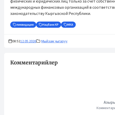
физических и юридических лиц только за счет собствен
международных финансовых организаций в соответстви
законодательству Кыргызской Республики.
ликвидация
Нацбанк КР
МКА
08:52
12.05.2026
Мыйзам чыгаруу
Комментарийлер
Азыры
Комментари