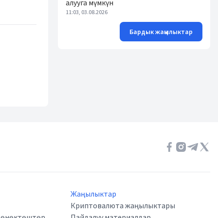
алууга мүмкүн
11:03, 03.08.2026
Бардык жаңылыктар
Жаңылыктар
Криптовалюта жаңылыктары
а өнөктөштөр
Пайдалуу материалдар