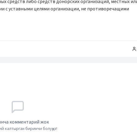
ных средств либо средств донорских организаций, местных ил
и с уставными целями организации, не противоречащими
нча комментарий жок
й калтырган биринчи болуңуз!