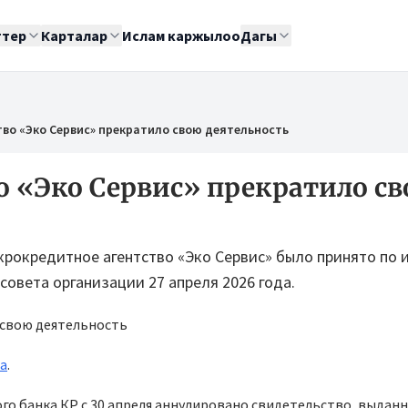
ттер
Карталар
Ислам каржылоо
Дагы
во «Эко Сервис» прекратило свою деятельность
 «Эко Сервис» прекратило с
окредитное агентство «Эко Сервис» было принято по 
овета организации 27 апреля 2026 года.
ра
.
 банка КР с 30 апреля аннулировано свидетельство, выданн