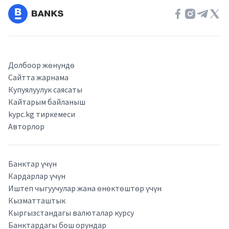
Долбоор жөнүндө
Сайтта жарнама
Купуялуулук саясаты
Кайтарым байланыш
kypc.kg тиркемеси
Авторлор
Банктар үчүн
Кардарлар үчүн
Иштеп чыгуучулар жана өнөктөштөр үчүн
Кызматташтык
Кыргызстандагы валюталар курсу
Банктардагы бош орундар