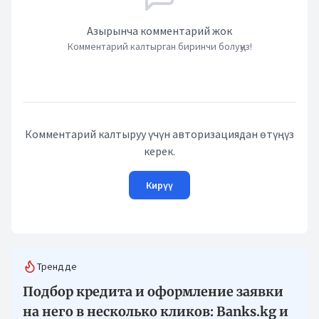
Азырынча комментарий жок
Комментарий калтырган биринчи болуңуз!
Комментарий калтыруу үчүн авторизациядан өтүңүз
керек.
Кирүү
Трендде
Подбор кредита и оформление заявки
на него в несколько кликов: Banks.kg и