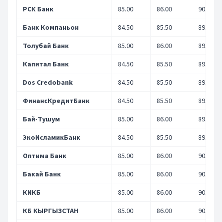
РСК Банк
85.00
86.00
90.00
Банк Компаньон
84.50
85.50
89.50
Толубай Банк
85.00
86.00
89.50
Капитал Банк
84.50
85.50
89.50
Dos Credobank
84.50
85.50
89.50
ФинансКредитБанк
84.50
85.50
89.80
Бай-Тушум
85.00
86.00
89.90
ЭкоИсламикБанк
84.50
85.50
89.50
Оптима Банк
85.00
86.00
90.20
Бакай Банк
85.00
86.00
90.00
КИКБ
85.00
86.00
90.00
КБ КЫРГЫЗСТАН
85.00
86.00
90.10