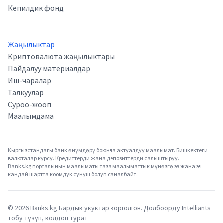
Кепилдик фонд
Жаңылыктар
Криптовалюта жаңылыктары
Пайдалуу материалдар
Иш-чаралар
Талкуулар
Суроо-жооп
Маалымдама
Кыргызстандагы банк өнүмдөрү боюнча актуалдуу маалымат. Бишкектеги
валюталар курсу. Кредиттерди жана депозиттерди салыштыруу.
Banks.kg порталынын маалыматы таза маалыматтык мүнөзгө ээ жана эч
кандай шартта коомдук сунуш болуп саналбайт.
©
2026
Banks.kg Бардык укуктар корголгон. Долбоорду
Intelliants
тобу түзүп, колдоп турат