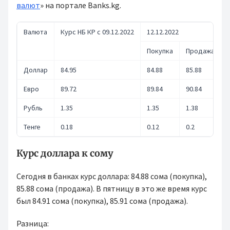
валют
» на портале Banks.kg.
Валюта
Курс НБ КР с 09.12.2022
12.12.2022
Покупка
Продажа
Доллар
84.95
84.88
85.88
Евро
89.72
89.84
90.84
Рубль
1.35
1.35
1.38
Тенге
0.18
0.12
0.2
Курс доллара к сому
Сегодня в банках курс доллара: 84.88 сома (покупка),
85.88 сома (продажа). В пятницу в это же время курс
был 84.91 сома (покупка), 85.91 сома (продажа).
Разница: