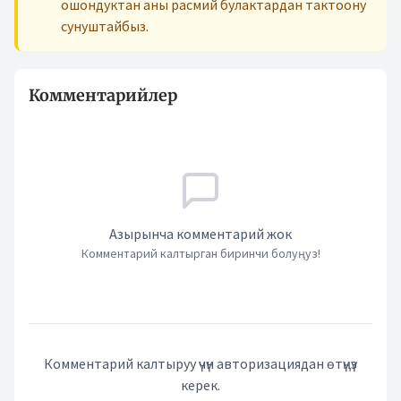
ошондуктан аны расмий булактардан тактоону
сунуштайбыз.
Комментарийлер
Азырынча комментарий жок
Комментарий калтырган биринчи болуңуз!
Комментарий калтыруу үчүн авторизациядан өтүңүз
керек.