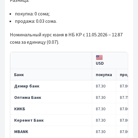
Разница:
покупка: 0 сома;
продажа: 0.03 сома.
Номинальный курс юаня в НБ КР с 11.05.2026 – 12.87
сома за единицу (0.07).
USD
Банк
покупка
продажа
Демир банк
87.30
87.80
Оптима Банк
87.30
87.75
КИКБ
87.30
87.80
Керемет Банк
87.30
87.80
MBANK
87.30
87.80