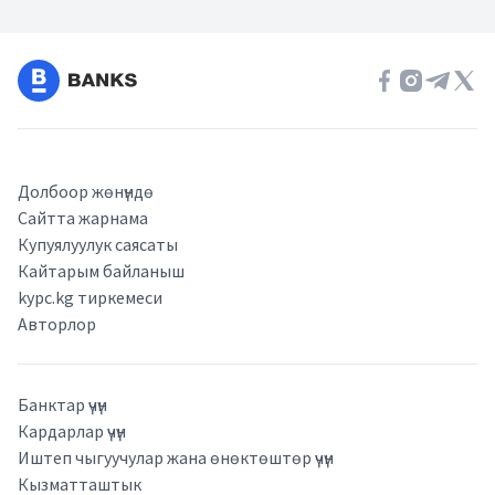
Долбоор жөнүндө
Сайтта жарнама
Купуялуулук саясаты
Кайтарым байланыш
kypc.kg тиркемеси
Авторлор
Банктар үчүн
Кардарлар үчүн
Иштеп чыгуучулар жана өнөктөштөр үчүн
Кызматташтык