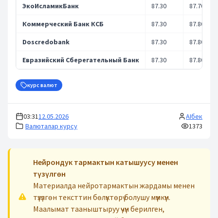
ЭкоИсламикБанк
87.30
87.70
Коммерческий Банк КСБ
87.30
87.80
Doscredobank
87.30
87.80
Евразийский Сберегательный Банк
87.30
87.80
курс валют
03:31
12.05.2026
AIбек
Валюталар курсу
1373
Нейрондук тармактын катышуусу менен
түзүлгөн
Материалда нейротармактын жардамы менен
түзүлгөн тексттин бөлүктөрү болушу мүмкүн.
Маалымат тааныштыруу үчүн берилген,