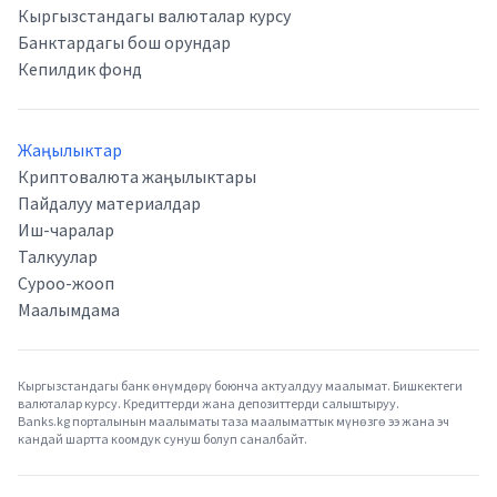
Кыргызстандагы валюталар курсу
Банктардагы бош орундар
Кепилдик фонд
Жаңылыктар
Криптовалюта жаңылыктары
Пайдалуу материалдар
Иш-чаралар
Талкуулар
Суроо-жооп
Маалымдама
Кыргызстандагы банк өнүмдөрү боюнча актуалдуу маалымат. Бишкектеги
валюталар курсу. Кредиттерди жана депозиттерди салыштыруу.
Banks.kg порталынын маалыматы таза маалыматтык мүнөзгө ээ жана эч
кандай шартта коомдук сунуш болуп саналбайт.