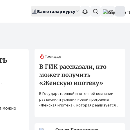
Валюталар курсу
KY
Трендде
ть
В ГИК рассказали, кто
может получить
.
«Женскую ипотеку»
В Государственной ипотечной компании
разъяснили условия новой программы
«Женская ипотека», которая реализуется
sa можно
совместно с ОАО «Элдик Банк» при
финансировании Азиатского банка
развития (АБР).