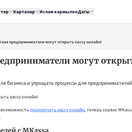
ттер
Карталар
Ислам каржылоо
Дагы
тане предприниматели могут открыть кассу онлайн!
редприниматели могут откры
я бизнеса и упрощать процессы для предпринимателей
ь возможность
подключить кассу онлайн
, теперь сервис MKas
.
елей с MKassa