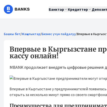
Банктар
Кредиттер
Депози
Башкы бет
/
Жаңылыктар
/
Бизнес үчүн пайдалуу
/
Впервые в Кыргызс
Впервые в Кыргызстане п
кассу онлайн!
MBANK продолжает внедрять цифровые решения дл
Впервые в Кыргызстане у предпринимателей появилас
открыть за несколько минут прямо со своего смартфона
Преимущества для предпринимат