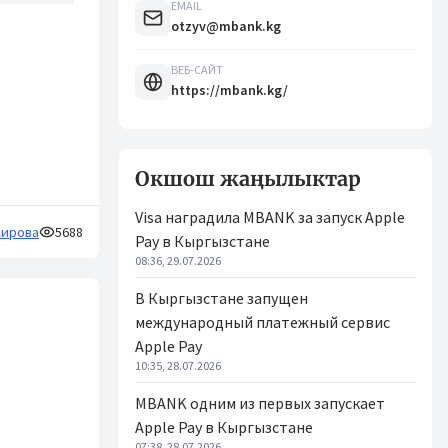
EMAIL
otzyv@mbank.kg
ВЕБ-САЙТ
https://mbank.kg/
Окшош жаңылыктар
Visa наградила MBANK за запуск Apple
кирова
5688
Pay в Кыргызстане
08:36, 29.07.2026
В Кыргызстане запущен
международный платежный сервис
Apple Pay
10:35, 28.07.2026
MBANK одним из первых запускает
Apple Pay в Кыргызстане
07:38, 28.07.2026