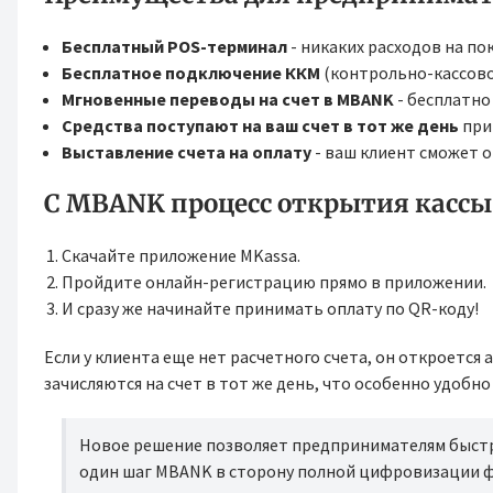
Бесплатный POS-терминал
- никаких расходов на пок
Бесплатное подключение ККМ
(контрольно-кассово
Мгновенные переводы на счет в MBANK
- бесплатно
Средства поступают на ваш счет в тот же день
при
Выставление счета на оплату
- ваш клиент сможет о
С MBANK процесс открытия кассы
Скачайте приложение MKassa.
Пройдите онлайн-регистрацию прямо в приложении.
И сразу же начинайте принимать оплату по QR-коду!
Если у клиента еще нет расчетного счета, он откроется
зачисляются на счет в тот же день, что особенно удобн
Новое решение позволяет предпринимателям быстро
один шаг MBANK в сторону полной цифровизации фи