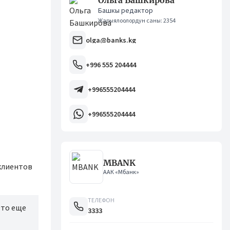
Ольга Башкирова
Башкы редактор
Жарыялоолордун саны: 2354
olga@banks.kg
+996 555 204444
+996555204444
+996555204444
MBANK
 клиентов
ААК «Мбанк»
ТЕЛЕФОН
Это еще
3333