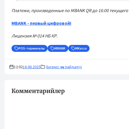
Платежи, произведенные по MBANK QR до 16:00 текущего 
MBANK - первый цифровой!
Лицензия № 014 НБ КР.
POS-терминалы
MBANK
MKassa
12:02
16.06.2025
Бизнес үчүн пайдалуу
Комментарийлер