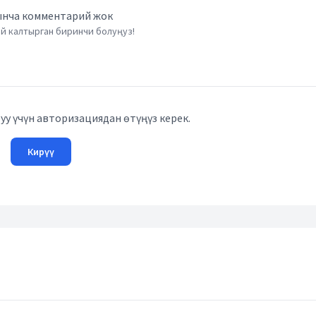
нча комментарий жок
й калтырган биринчи болуңуз!
у үчүн авторизациядан өтүңүз керек.
Кирүү