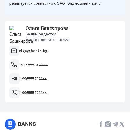
реализуется совместно с ОАО «Элдик Банк» при
финансировании Азиатского банка развития (АБР).
Ольга Башкирова
Башкы редактор
Жарыялоолордун саны: 2354
olga@banks.kg
+996 555 204444
+996555204444
+996555204444