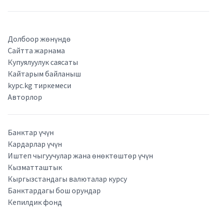
Долбоор жөнүндө
Сайтта жарнама
Купуялуулук саясаты
Кайтарым байланыш
kypc.kg тиркемеси
Авторлор
Банктар үчүн
Кардарлар үчүн
Иштеп чыгуучулар жана өнөктөштөр үчүн
Кызматташтык
Кыргызстандагы валюталар курсу
Банктардагы бош орундар
Кепилдик фонд