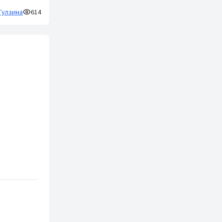
Гулзина
614