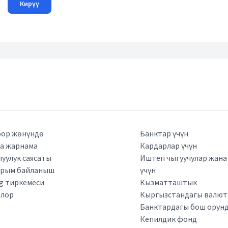
Кирүү
ор жөнүндө
Банктар үчүн
а жарнама
Кардарлар үчүн
луулук саясаты
Иштеп чыгуучулар жан
арым байланыш
үчүн
kg тиркемеси
Кызматташтык
рлор
Кыргызстандагы валюта
Банктардагы бош орун
Кепилдик фонд