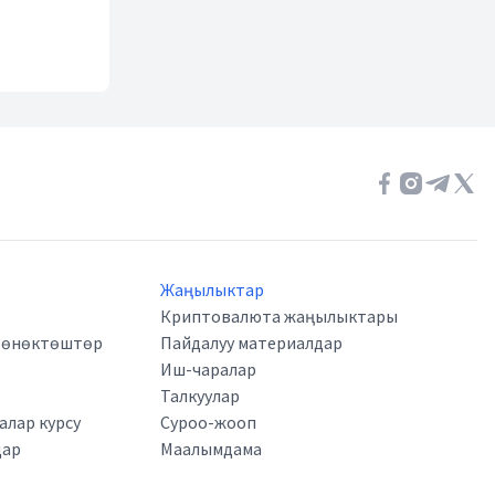
Жаңылыктар
Криптовалюта жаңылыктары
а өнөктөштөр
Пайдалуу материалдар
Иш-чаралар
Талкуулар
лар курсу
Суроо-жооп
дар
Маалымдама