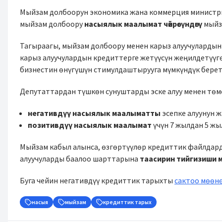
Мыйзам долбоорун экономика жана коммерция министри
мыйзам долбоору
насыялык маалымат чөйрөсүндөгү
мыйз
Тагыраагы, мыйзам долбоору менен карыз алуучуларды
карыз алуучулардын кредиттерге жетүүсүн жеңилдетүүг
бизнестин өнүгүшүн стимулдаштырууга мүмкүндүк берет
Депутаттардан түшкөн сунуштарды эске алуу менен тө
негативдүү насыялык маалыматты
эсепке алуунун 
позитивдүү насыялык маалымат
үчүн 7 жылдан 5 жы
Мыйзам кабыл алынса, өзгөртүүлөр кредиттик файлдар
алуучуларды баалоо шарттарына
таасирин тийгизиши 
Буга чейин негативдүү кредиттик тарыхты
сактоо мөөнө
насыя
мыйзам
кредиттик тарых