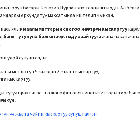
нин орун басары Беназир Нурланова тааныштырды. Ал белги
амдарды өркүндөтүү максатында иштелип чыккан.
н насыялык
маалыматтарын сактоо мөөнөттөрүн кыскартуу
карал
ө,
банк тутумуна болгон жүктөмдү азайтууга
жана чакан жана
.
мөнкүдөй сунушталды:
жалпы мөөнөтүн 5 жылдан 2 жылга кыскартуу;
лга кыскартуу.
ды түзүү практикасына жана финансы институттары тарабына
мүмкүн.
түн үч жылга чейин кыскартуу сунушталган.