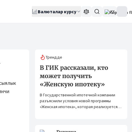
Валюталар курсу
KY
Трендде
а
В ГИК рассказали, кто
может получить
асыялык
«Женскую ипотеку»
инчи
В Государственной ипотечной компании
разъяснили условия новой программы
«Женская ипотека», которая реализуется
совместно с ОАО «Элдик Банк» при
финансировании Азиатского банка
развития (АБР).