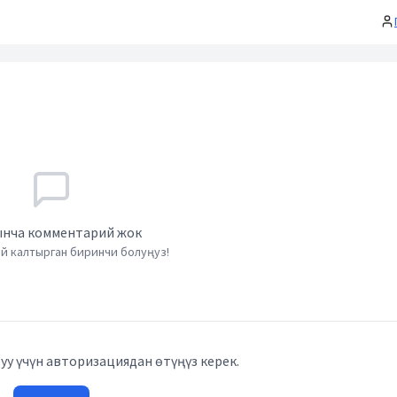
нча комментарий жок
й калтырган биринчи болуңуз!
у үчүн авторизациядан өтүңүз керек.