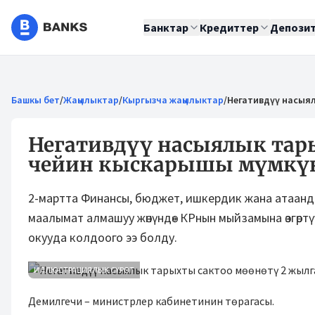
Банктар
Кредиттер
Депози
Башкы бет
/
Жаңылыктар
/
Кыргызча жаңылыктар
/
Негативдүү насыя
Негативдүү насыялык тар
чейин кыскарышы мүмкү
2-мартта Финансы, бюджет, ишкердик жана атаан
маалымат алмашуу жөнүндө» КРнын мыйзамына өзгөрт
окууда колдоого ээ болду.
ИЛЛЮСТРАЦИЯЛЫК СҮРӨТ
Демилгечи – министрлер кабинетинин төрагасы.