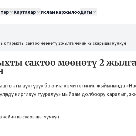
ттер
Карталар
Ислам каржылоо
Дагы
лык тарыхты сактоо мөөнөтү 2 жылга чейин кыскарышы мүмкүн
ыхты сактоо мөөнөтү 2 жылг
н
даштыкты өнүктүрүү боюнча комитетинин жыйынында «Н
үүлөрдү киргизүү тууралуу» мыйзам долбоору каралып, эк