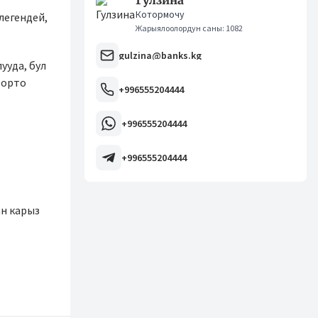
Гулзина
Котормочу
легендей,
Жарыялоолордун саны: 1082
gulzina@banks.kg
ууда, бул
 орто
+996555204444
+996555204444
+996555204444
н карыз