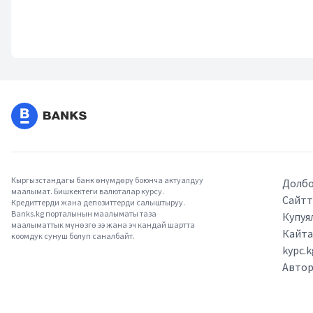
Кыргызстандагы банк өнүмдөрү боюнча актуалдуу
Долбо
маалымат. Бишкектеги валюталар курсу.
Сайтт
Кредиттерди жана депозиттерди салыштыруу.
Banks.kg порталынын маалыматы таза
Купуя
маалыматтык мүнөзгө ээ жана эч кандай шартта
Кайт
коомдук сунуш болуп саналбайт.
kypc.
Авто