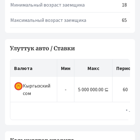
Минимальный возраст заемщика
18
Максимальный возраст заемщика
65
Улуттук авто / Ставки
Валюта
Мин
Макс
Период
Кыргызский
-
5 000 000.00 ⊆
60
сом
* — э