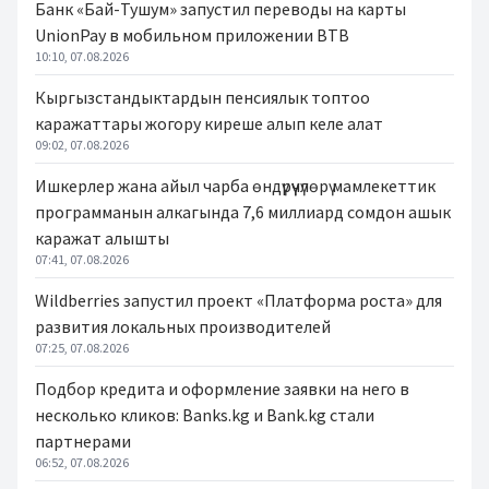
Банк «Бай-Тушум» запустил переводы на карты
UnionPay в мобильном приложении BTB
10:10, 07.08.2026
Кыргызстандыктардын пенсиялык топтоо
каражаттары жогору киреше алып келе алат
09:02, 07.08.2026
Ишкерлер жана айыл чарба өндүрүүчүлөрү мамлекеттик
программанын алкагында 7,6 миллиард сомдон ашык
каражат алышты
07:41, 07.08.2026
Wildberries запустил проект «Платформа роста» для
развития локальных производителей
07:25, 07.08.2026
Подбор кредита и оформление заявки на него в
несколько кликов: Banks.kg и Bank.kg стали
партнерами
06:52, 07.08.2026