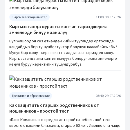
Кыргызча жаңылыктар
11:09, 30.07.2026
Кыргызстанда мурасты кантип тариздөө керек:
эмнелерди билүү маанилүү
Бул жашоодон көз өткөндөн кийин туугандар ортосунда
кандайдыр бир түшүнбөстүктөр болушун каалабайсызбы?
Мунун бир жолу - керээз катты алдын ала тариздеп коюу.
Кыргызстанда аны кантип кылууга болорун жана эмнелерге
көңүл буруу керектигин түшүндүрөбүз.
Тренинги и образование
03:40, 29.07.2026
Как защитить старших родственников от
мошенников - простой тест
«Банк Комапаньон» предлагает пройти небольшой тест
вместе с вашими близкими, старше 60 лет. Именно они чаще