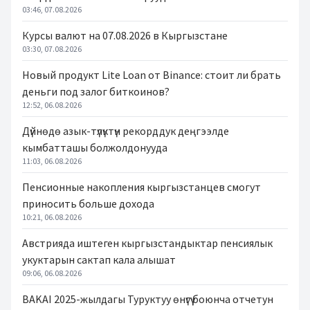
03:46, 07.08.2026
Курсы валют на 07.08.2026 в Кыргызстане
03:30, 07.08.2026
Новый продукт Lite Loan от Binance: стоит ли брать
деньги под залог биткоинов?
12:52, 06.08.2026
Дүйнөдө азык-түлүктүн рекорддук деңгээлде
кымбатташы болжолдонууда
11:03, 06.08.2026
Пенсионные накопления кыргызстанцев смогут
приносить больше дохода
10:21, 06.08.2026
Австрияда иштеген кыргызстандыктар пенсиялык
укуктарын сактап кала алышат
09:06, 06.08.2026
BAKAI 2025-жылдагы Туруктуу өнүгүү боюнча отчетун