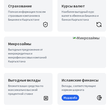
Страхование
Курсы валют
Полная информация по всем
Наиболее выгодный курс
страховым компаниям в
валют в обменках Бишкека и
Бишкеке и Кыргызстане
банках Кыргызстана
Микрозаймы
Выгодные предложения от
микрокредитных и
микрофинансовых компаний
Кыргызстана
Выгодные вклады
Исламские финансы
Вложите ваши средства по
Вклады, соответствующие
максимально высокой
нормам шариата
процентной ставке
Мудараба