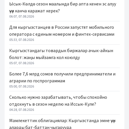
Ысык-Көлдө сезон маалында бир апта кенен эс алуу
үчүн канча каражат керек?
06:07, 07.08.2026
Для кыргызстанцев в России запустят мобильного
оператора с единым номером и финтех-сервисами
05:33, 07.08.2026
Кыргызстандагы товардык биржалар ачык-айкын
болот: жаңы мыйзамга кол коюлду
05:07, 07.08.2026
Более 7,6 млрд сомов получили предприниматели и
аграрии по госпрограммам
05:00, 07.08.2026
Сколько нужно зарабатывать, чтобы спокойно
отдохнуть в сезон неделю на Иссык-Куле?
04:28, 07.08.2026
Мамлекеттик облигациялар: Кыргызстанда эмне үчүн
аларды бат-баттан чыгарууда