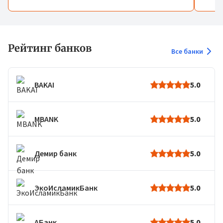
Рейтинг банков
Все банки
BAKAI
5.0
MBANK
5.0
Демир банк
5.0
ЭкоИсламикБанк
5.0
АБанк
5.0