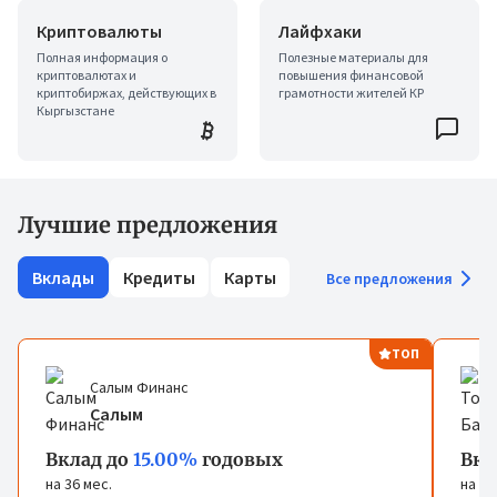
Криптовалюты
Лайфхаки
Полная информация о
Полезные материалы для
криптовалютах и
повышения финансовой
криптобиржах, действующих в
грамотности жителей КР
Кыргызстане
Лучшие предложения
Вклады
Кредиты
Карты
Все предложения
ТОП
Салым Финанс
Салым
Вклад до
15.00%
годовых
Вкл
на 36 мес.
на 72