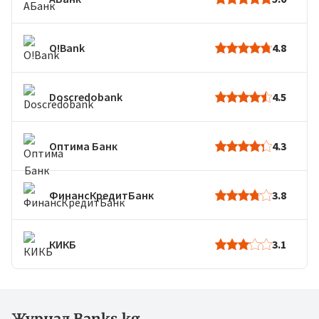
O!Bank
4.8
Doscredobank
4.5
Оптима Банк
4.3
ФинансКредитБанк
3.8
КИКБ
3.1
Журнал Banks.kg