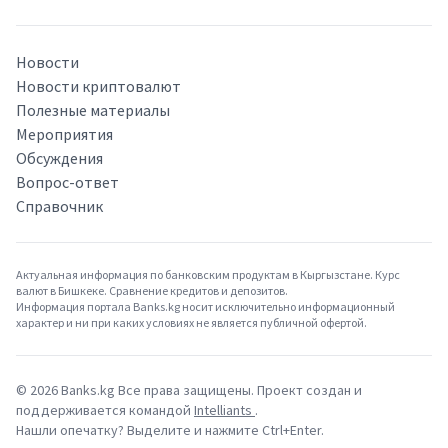
Новости
Новости криптовалют
Полезные материалы
Мероприятия
Обсуждения
Вопрос-ответ
Справочник
Актуальная информация по банковским продуктам в Кыргызстане. Курс
валют в Бишкеке. Сравнение кредитов и депозитов.
Информация портала Banks.kg носит исключительно информационный
характер и ни при каких условиях не является публичной офертой.
©
2026
Banks.kg Все права защищены. Проект создан и
поддерживается командой
Intelliants
.
Нашли опечатку? Выделите и нажмите Ctrl+Enter.