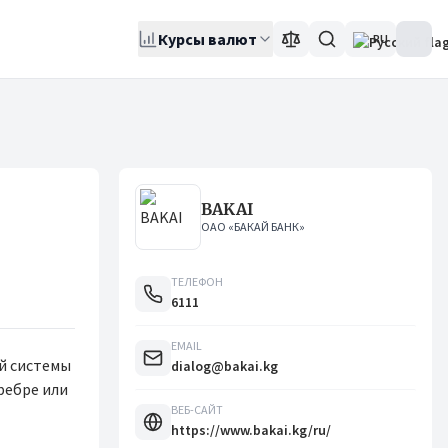
Курсы валют
RU
BAKAI
ОАО «БАКАЙ БАНК»
ТЕЛЕФОН
6111
EMAIL
й системы
dialog@bakai.kg
ребре или
ВЕБ-САЙТ
https://www.bakai.kg/ru/