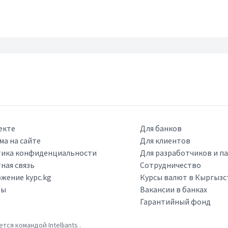
екте
Для банков
ма на сайте
Для клиентов
ика конфиденциальности
Для разработчиков и п
ная связь
Сотрудничество
жение kypc.kg
Курсы валют в Кыргызс
ры
Вакансии в банках
Гарантийный фонд
ается командой
Intelliants
.