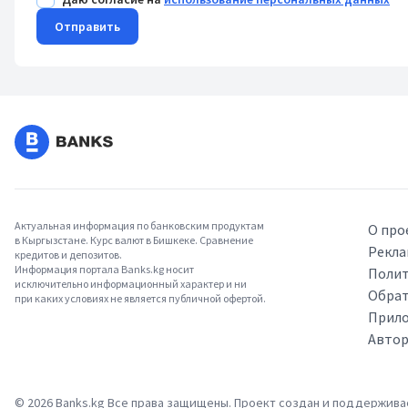
Отправить
Актуальная информация по банковским продуктам
О про
в Кыргызстане. Курс валют в Бишкеке. Сравнение
Рекла
кредитов и депозитов.
Информация портала Banks.kg носит
Полит
исключительно информационный характер и ни
Обрат
при каких условиях не является публичной офертой.
Прило
Авто
©
2026
Banks.kg Все права защищены. Проект создан и поддержив