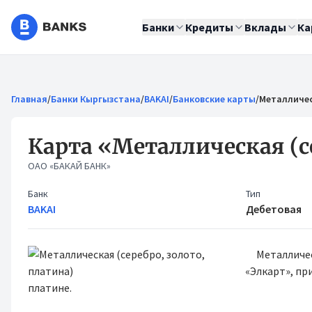
Банки
Кредиты
Вклады
Ка
Главная
/
Банки Кыргызстана
/
BAKAI
/
Банковские карты
/
Металличес
Карта «Металлическая (се
ОАО «БАКАЙ БАНК»
Банк
Тип
BAKAI
Дебетовая
Металличе
«Элкарт», пр
платине.