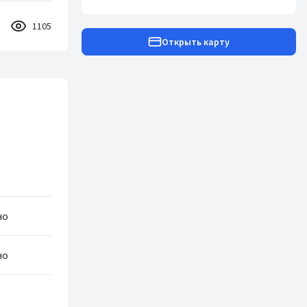
1105
Открыть карту
но
но