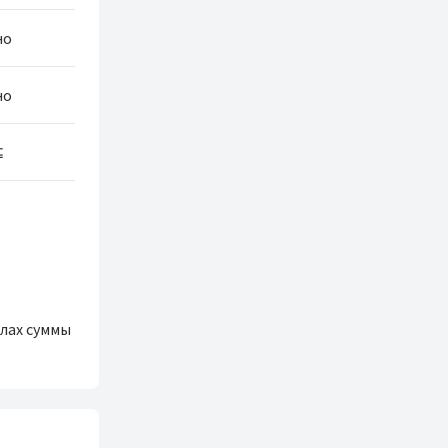
но
но
⊆
елах суммы