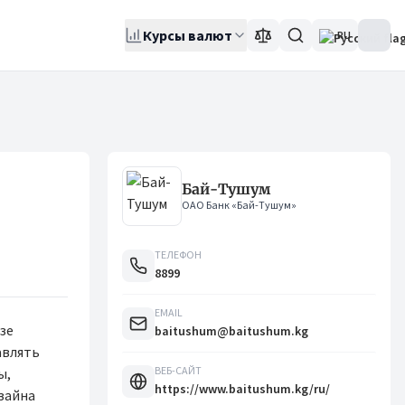
Курсы валют
RU
Бай-Тушум
ОАО Банк «Бай-Тушум»
ТЕЛЕФОН
8899
EMAIL
зе
baitushum@baitushum.kg
авлять
ВЕБ-САЙТ
ы,
https://www.baitushum.kg/ru/
зайна