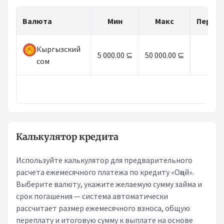
Валюта
Мин
Макс
Перио
Кыргызский
5 000.00 ⊆
50 000.00 ⊆
6
сом
* —
Калькулятор кредита
Используйте калькулятор для предварительного
расчета ежемесячного платежа по кредиту «Оңой».
Выберите валюту, укажите желаемую сумму займа и
срок погашения — система автоматически
рассчитает размер ежемесячного взноса, общую
переплату и итоговую сумму к выплате на основе