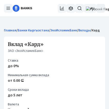
RU
Главная
/
Банки Кыргызстана
/
ЭкоИсламикБанк
/
Вклады
/
Кард
Вклад «Кард»
ЗАО «ЭкоИсламикБанк»
Ставка
до 0%
Минимальная сумма вклада
от 0.00 ⊆
Сроки вклада
до 5 лет
Валюта