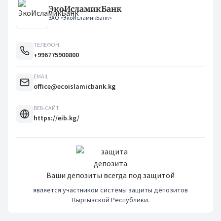
ЭкоИсламикБанк
ЗАО «ЭкоИсламикБанк»
ТЕЛЕФОН
+996775900800
EMAIL
office@ecoislamicbank.kg
ВЕБ-САЙТ
https://eib.kg/
Ваши депозиты всегда под защитой
является участником системы защиты депозитов
Кыргызской Республики.