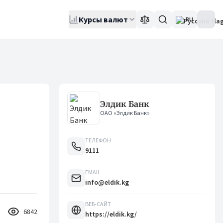
Курсы валют
RU
Элдик Банк
ОАО «Элдик Банк»
ТЕЛЕФОН
9111
EMAIL
info@eldik.kg
ВЕБ-САЙТ
6842
https://eldik.kg/