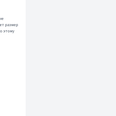
ие
ет размер
по этому