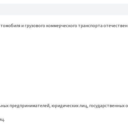
томобиля и грузового коммерческого транспорта отечествен
льных предпринимателей, юридических лиц, государственных о
иц.