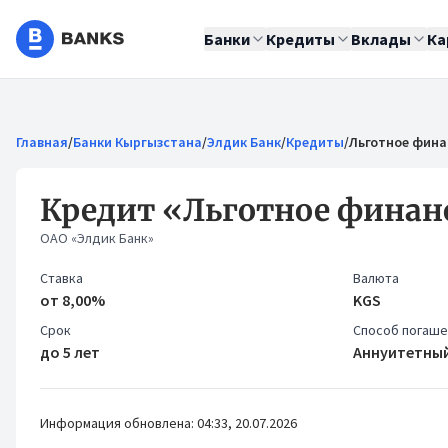
Банки
Кредиты
Вклады
Ка
Главная
/
Банки Кыргызстана
/
Элдик Банк
/
Кредиты
/
Льготное фина
Кредит «Льготное финан
ОАО «Элдик Банк»
Ставка
Валюта
от 8,00%
KGS
Срок
Способ погаш
до 5 лет
Аннуитетный
Информация обновлена: 04:33, 20.07.2026