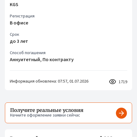
KGS
Регистрация
В офисе
Срок
до 3 лет
Способ погашения
Аннуитетный, По контракту
Информация обновлена: 07:57, 01.07.2026
1719
Получите реальные условия
Начните оформление заявки сейчас
Получит