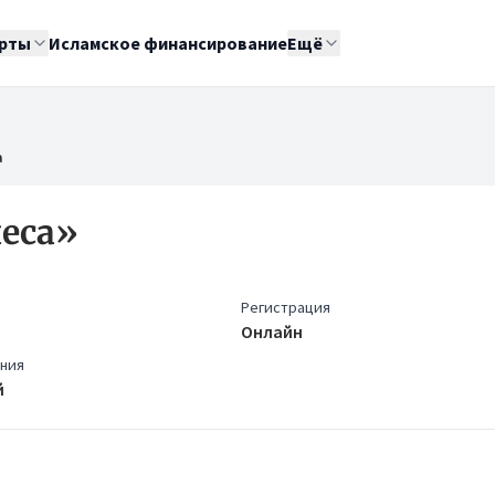
рты
Исламское финансирование
Ещё
а
неса»
Регистрация
Онлайн
ения
й