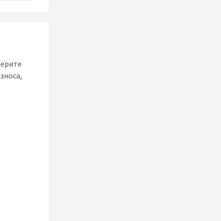
берите
зноса,