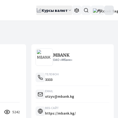
Курсы валют
RU
MBANK
ОАО «Мбанк»
ТЕЛЕФОН
3333
EMAIL
otzyv@mbank.kg
ВЕБ-САЙТ
5242
https://mbank.kg/