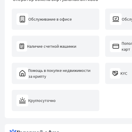
Обслуживание в офисе
Обсл
Попол
Наличие счетной машинки
карт
Помощь в покупке недвижимости
KYC
за крипту
Круглосуточно
Филиалы