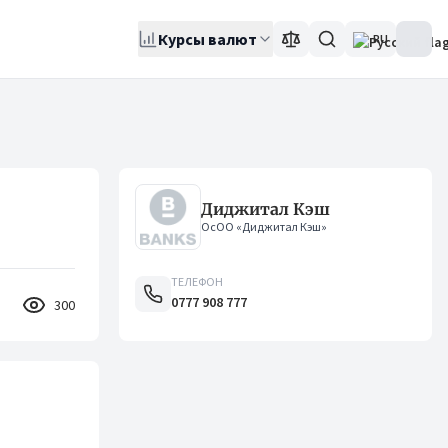
Курсы валют
RU
Диджитал Кэш
ОсОО «Диджитал Кэш»
ТЕЛЕФОН
0777 908 777
300