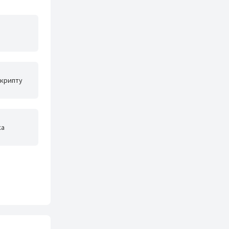
 крипту
ка