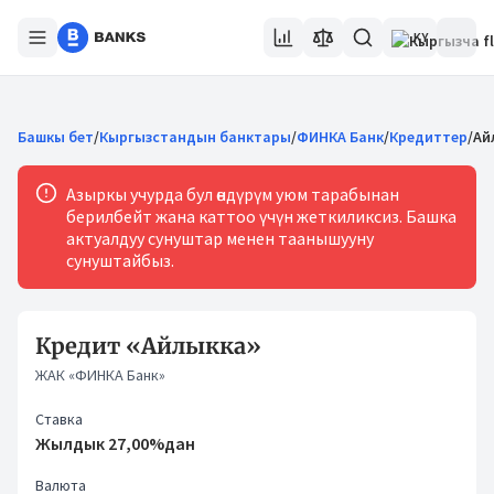
KY
Башкы бет
/
Кыргызстандын банктары
/
ФИНКА Банк
/
Кредиттер
/
Ай
Азыркы учурда бул өндүрүм уюм тарабынан
берилбейт жана каттоо үчүн жеткиликсиз. Башка
актуалдуу сунуштар менен таанышууну
сунуштайбыз.
Кредит «Айлыкка»
ЖАК «ФИНКА Банк»
Ставка
Жылдык 27,00%дан
Валюта