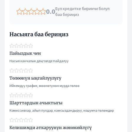
Бул кредитке биринчи болуп
0.0
баа бериңиз
Насыяга баа бериңиз
Пайыздык чен
Насыя канчалык деңгээлде пайдалуу
Төлөөнүн ыңгайлуулугу
Ийкемдүү график, мөөнөтүнөн мурда төлөө
Шарттардын ачыктыгы
Комиссиялар, айып пулдар, камсыздандыруу, кошумча төлөмдөр
Келишимди аткаруунун жөнөкөйлүгү