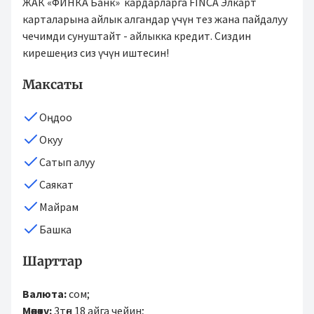
ЖАК «ФИНКА Банк» кардарларга FINCA Элкарт
карталарына айлык алгандар үчүн тез жана пайдалуу
чечимди сунуштайт - айлыкка кредит. Сиздин
кирешеңиз сиз үчүн иштесин!
Максаты
Оңдоо
Окуу
Сатып алуу
Саякат
Майрам
Башка
Шарттар
Валюта:
сом;
Мөөнөтү:
3төн 18 айга чейин;