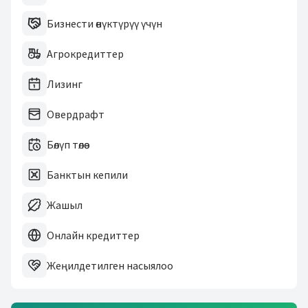
Бизнести өнүктүрүү үчүн
Агрокредиттер
Лизинг
Овердрафт
Бөлүп төлөө
Банктын кепили
Жашыл
Онлайн кредиттер
Жеңилдетилген насыялоо