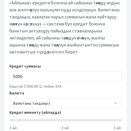
«Айлыкка» кредити боюнча ай сайынкы төлөмдү алдын
ала эсептөө үчүн калькуляторду колдонуңуз. Валютаны
тандаңыз, каалаган карыз суммасын жана кайтаруу
мөөнөтүн көрсөтүңүз — система бул кредит боюнча
банктын актуалдуу пайыздык ставкаларына
негизделип, ай сайынкы төлөмдүн өлчөмүн, жалпы
ашыкча төлөмдү жана төлөө үчүн жыйынтыктоо суммасын
автоматтык түрдө эсептеп берет.
Кредит суммасы
баштап 5 000.00 ⊆ чейин XXX
Валюта
Валютаны тандаңыз
Кредит мөөнөтү (айларда)
3 ай.
3 ай.
3 ай.