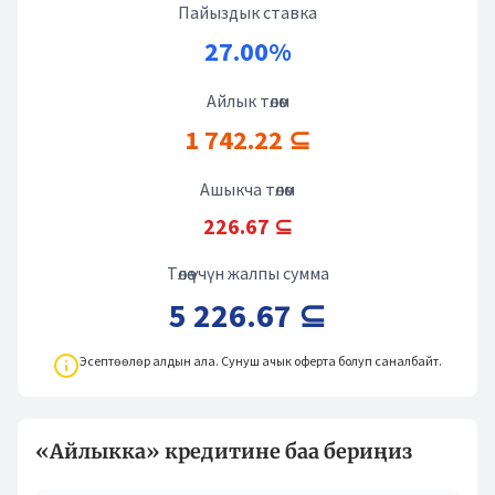
Пайыздык ставка
27.00%
Айлык төлөм
1 742.22 ⊆
Ашыкча төлөм
226.67 ⊆
Төлөө үчүн жалпы сумма
5 226.67 ⊆
Эсептөөлөр алдын ала. Сунуш ачык оферта болуп саналбайт.
«Айлыкка» кредитине баа бериңиз