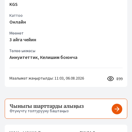
KGS
Каттоо
Онлайн
Мөөнөт
3 айга чейин
Төлөө ыкмасы
Аннуитеттик, Келишим боюнча
Маалымат жаңыртылды: 11:03, 06.08.2026
899
Чыныгы шарттарды алыңыз
Өтүнүчтү толтурууну баштаңыз
Чыныгы