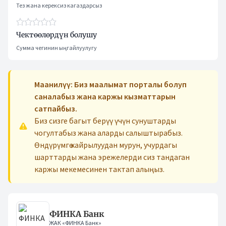
Тез жана керексиз кагаздарсыз
Чектөөлөрдүн болушу
Сумма чегинин ыңгайлуулугу
Маанилүү: Биз маалымат порталы болуп
саналабыз жана каржы кызматтарын
сатпайбыз.
Биз сизге багыт берүү үчүн сунуштарды
чогултабыз жана аларды салыштырабыз.
Өндүрүмгө кайрылуудан мурун, учурдагы
шарттарды жана эрежелерди сиз тандаган
каржы мекемесинен тактап алыңыз.
ФИНКА Банк
ЖАК «ФИНКА Банк»