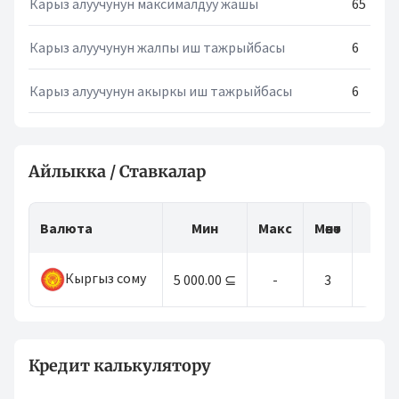
Карыз алуучунун максималдуу жашы
65
Карыз алуучунун жалпы иш тажрыйбасы
6
Карыз алуучунун акыркы иш тажрыйбасы
6
Айлыкка / Ставкалар
Валюта
Мин
Макс
Мөөнөт
Кыргыз сому
5 000.00 ⊆
-
3
Кредит калькулятору