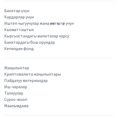
Банктар үчүн
Кардарлар үчүн
Иштеп чыгуучулар жана өнөктөштөр үчүн
Кызматташтык
Кыргызстандагы валюталар курсу
Банктардагы бош орундар
Кепилдик фонд
Жаңылыктар
Криптовалюта жаңылыктары
Пайдалуу материалдар
Иш-чаралар
Талкуулар
Суроо-жооп
Маалымдама