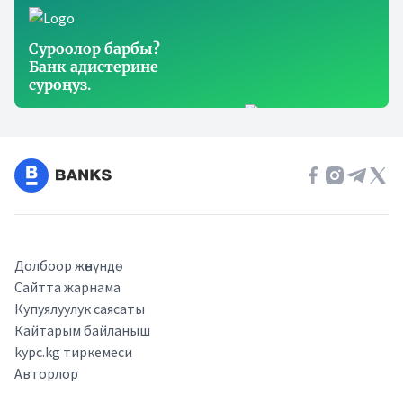
Суроолор барбы?
Банк адистерине
суроңуз.
Долбоор жөнүндө
Сайтта жарнама
Купуялуулук саясаты
Кайтарым байланыш
kypc.kg тиркемеси
Авторлор