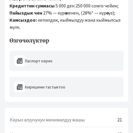
Кредиттин суммасы
5 000 ден 250 000 сомго чейин;
Пайыздык чен
27% — күрөө менен, (28%* — күрөөсүз);
Камсыздоо:
кепилдик, кыймылдуу жана кыймылсыз
мүлк.
Өзгөчөлүктөр
Паспорт керек
Кирешени тастыктоо
Карыз алуучунун минималдуу жашы
21