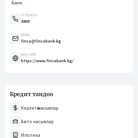
ТЕЛЕФОН
4400
EMAIL
finca@fincabank.kg
ВЕБ-САЙТ
https://www.fincabank.kg/
Кредит тандоо
Керектөө насыялар
Авто насыялар
Ипотека