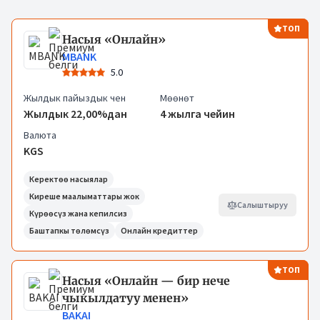
Кредиттер
ТОП
Насыя «Онлайн»
MBANK
5.0
Жылдык пайыздык чен
Мөөнөт
Жылдык 22,00%дан
4 жылга чейин
Валюта
KGS
Керектөө насыялар
Киреше маалыматтары жок
Салыштыруу
Күрөөсүз жана кепилсиз
Баштапкы төлөмсүз
Онлайн кредиттер
ТОП
Насыя «Онлайн — бир нече
чыкылдатуу менен»
BAKAI