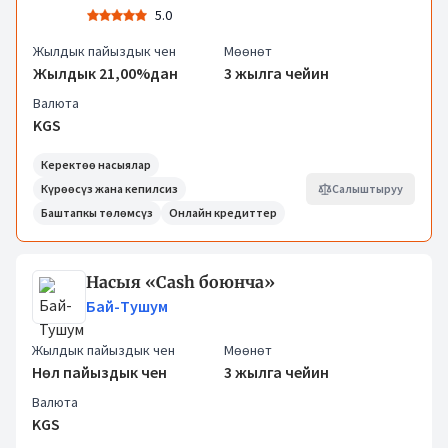
5.0
Жылдык пайыздык чен
Мөөнөт
Жылдык 21,00%дан
3 жылга чейин
Валюта
KGS
Керектөө насыялар
Күрөөсүз жана кепилсиз
Салыштыруу
Баштапкы төлөмсүз
Онлайн кредиттер
Насыя «Cash боюнча»
Бай-Тушум
Жылдык пайыздык чен
Мөөнөт
Нөл пайыздык чен
3 жылга чейин
Валюта
KGS