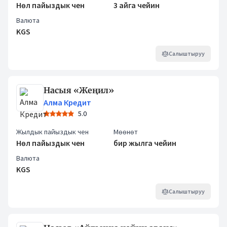
Нөл пайыздык чен
3 айга чейин
Валюта
KGS
Салыштыруу
Насыя «Жеңил»
Алма Кредит
5.0
Жылдык пайыздык чен
Мөөнөт
Нөл пайыздык чен
бир жылга чейин
Валюта
KGS
Салыштыруу