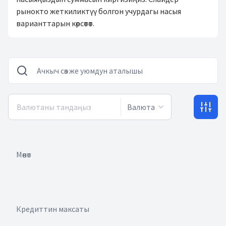
рынокто жеткиликтүү болгон учурдагы насыя
варианттарын көрсөтөт.
Валюта
Мөөнөт
Кредиттин максаты