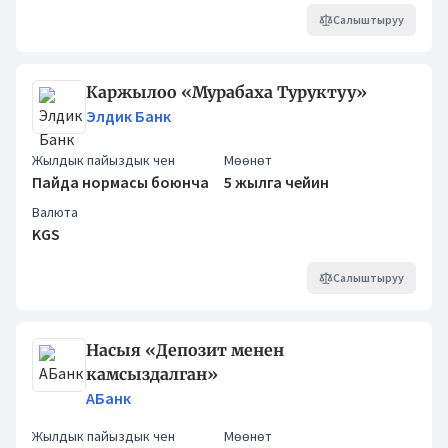
Салыштыруу
Каржылоо «Мурабаха Туруктуу»
Элдик Банк
Жылдык пайыздык чен
Мөөнөт
Пайда нормасы боюнча
5 жылга чейин
Валюта
KGS
Салыштыруу
Насыя «Депозит менен
камсыздалган»
АБанк
Жылдык пайыздык чен
Мөөнөт