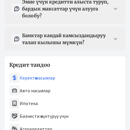
Эмне үчүн кредитти алыста туруп,
бардык максаттар үчүн алууга
болобу?
Банктар кандай камсыздандыруу
талап кылышы мүмкүн?
Кредит тандоо
Керектөө насыялар
Авто насыялар
Ипотека
Бизнести өнүктүрүү үчүн
Агрокредиттер