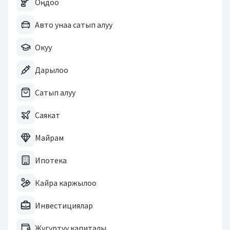
Оңдоо
Авто унаа сатып алуу
Окуу
Дарылоо
Сатып алуу
Саякат
Майрам
Ипотека
Кайра каржылоо
Инвестициялар
Жүгүртүү капиталы