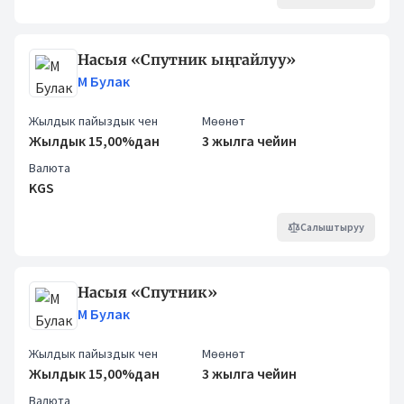
Насыя «Спутник ыңгайлуу»
М Булак
Жылдык пайыздык чен
Мөөнөт
Жылдык 15,00%дан
3 жылга чейин
Валюта
KGS
Салыштыруу
Насыя «Спутник»
М Булак
Жылдык пайыздык чен
Мөөнөт
Жылдык 15,00%дан
3 жылга чейин
Валюта