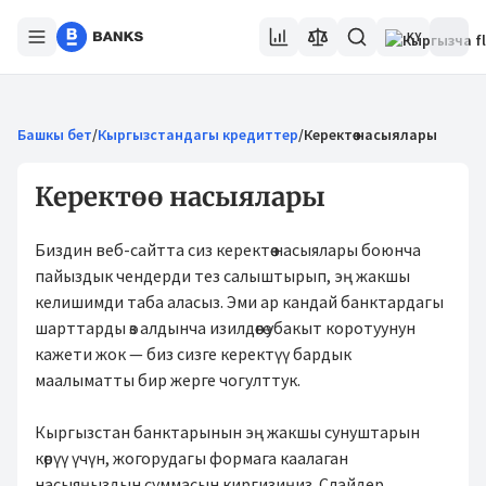
KY
Башкы бет
/
Кыргызстандагы кредиттер
/
Керектөө насыялары
Керектөө насыялары
Биздин веб-сайтта сиз керектөө насыялары боюнча
пайыздык чендерди тез салыштырып, эң жакшы
келишимди таба аласыз. Эми ар кандай банктардагы
шарттарды өз алдынча изилдөөгө убакыт коротуунун
кажети жок — биз сизге керектүү бардык
маалыматты бир жерге чогулттук.
Кыргызстан банктарынын эң жакшы сунуштарын
көрүү үчүн, жогорудагы формага каалаган
насыяңыздын суммасын киргизиңиз. Слайдер