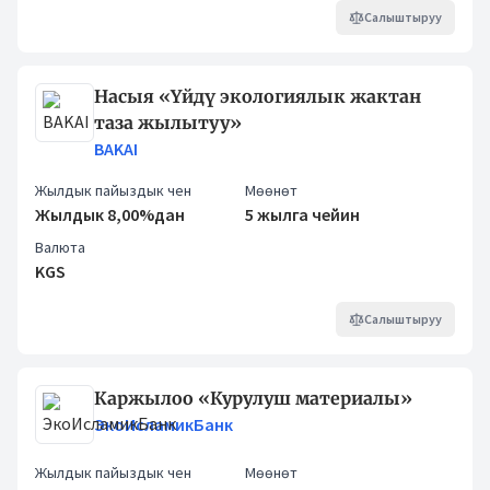
Салыштыруу
Насыя «Үйдү экологиялык жактан
таза жылытуу»
BAKAI
Жылдык пайыздык чен
Мөөнөт
Жылдык 8,00%дан
5 жылга чейин
Валюта
KGS
Салыштыруу
Каржылоо «Курулуш материалы»
ЭкоИсламикБанк
Жылдык пайыздык чен
Мөөнөт