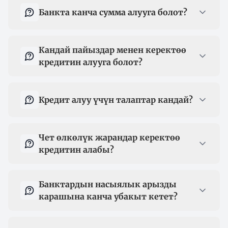
Банкта канча сумма алууга болот?
Кандай пайыздар менен керектөө
кредитин алууга болот?
Кредит алуу үчүн талаптар кандай?
Чет өлкөлүк жарандар керектөө
кредитин алабы?
Банктардын насыялык арызды
карашына канча убакыт кетет?