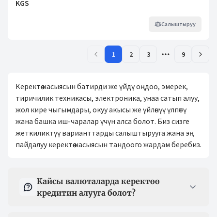
KGS
Салыштыруу
1
2
3
9
Керектөө насыясын батирди же үйдү оңдоо, эмерек,
тиричилик техникасы, электроника, унаа сатып алуу,
жол кире чыгымдары, окуу акысы же үйлөнүү үлпөтү
жана башка иш-чаралар үчүн алса болот. Биз сизге
жеткиликтүү варианттарды салыштырууга жана эң
пайдалуу керектөө насыясын тандоого жардам беребиз.
Суроо-жооп
Кайсы валюталарда керектөө
кредитин алууга болот?