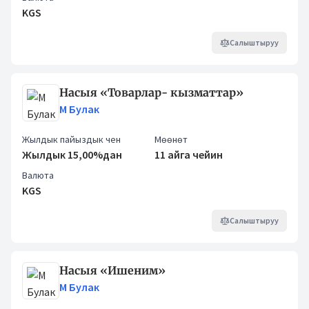
KGS
Салыштыруу
Насыя «Товарлар- кызматтар»
М Булак
Жылдык пайыздык чен
Мөөнөт
Жылдык 15,00%дан
11 айга чейин
Валюта
KGS
Салыштыруу
Насыя «Ишеним»
М Булак