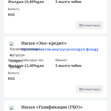
Жылдык 10,60%дан
5 жылга чейин
Валюта
KGS
Салыштыруу
Насыя «Эко-кредит»
Кесипкерликтин өнүгүүсүн колдоо фонду
Жылдык пайыздык чен
Мөөнөт
Жылдык 12,00%дан
5 жылга чейин
Валюта
KGS
Салыштыруу
Насыя «Газификация (ГБО)»