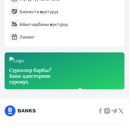
Бизнести өнүктүрүү
Айыл чарбаны өнүктүрүү
Лизинг
Суроолор барбы?
Банк адистерине
суроңуз.