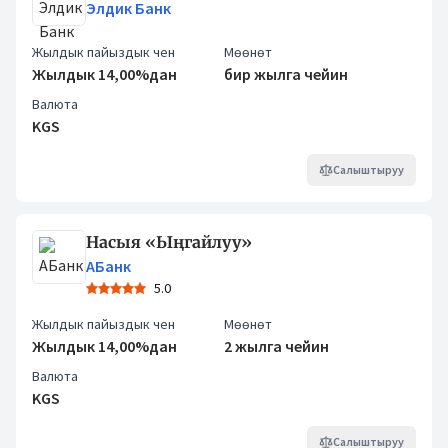
Элдик Банк
Жылдык пайыздык чен
Мөөнөт
Жылдык 14,00%дан
бир жылга чейин
Валюта
KGS
Салыштыруу
Насыя «Ыңгайлуу»
АБанк
5.0
Жылдык пайыздык чен
Мөөнөт
Жылдык 14,00%дан
2 жылга чейин
Валюта
KGS
Салыштыруу