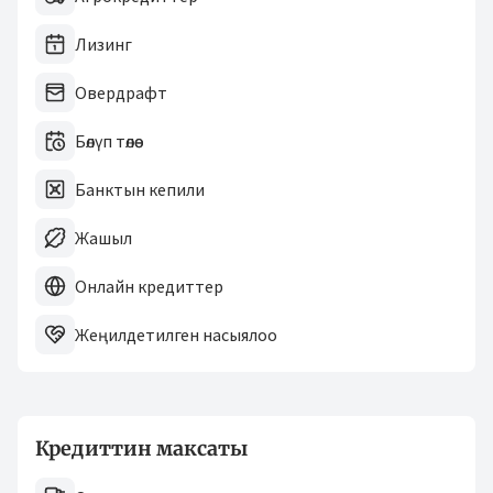
Лизинг
Овердрафт
Бөлүп төлөө
Банктын кепили
Жашыл
Онлайн кредиттер
Жеңилдетилген насыялоо
Кредиттин максаты