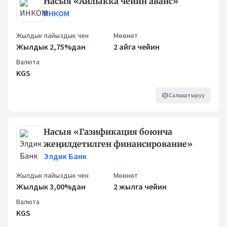
Насыя «Айлыкка чейин аванс»
ИНКОМ
Жылдык пайыздык чен
Мөөнөт
Жылдык 2,75%дан
2 айга чейин
Валюта
KGS
Салыштыруу
Насыя «Газификация боюнча
жеңилдетилген финансирование»
Элдик Банк
Жылдык пайыздык чен
Мөөнөт
Жылдык 3,00%дан
2 жылга чейин
Валюта
KGS