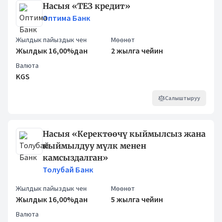
Насыя «ТЕЗ кредит»
Оптима Банк
Жылдык пайыздык чен
Мөөнөт
Жылдык 16,00%дан
2 жылга чейин
Валюта
KGS
Салыштыруу
Насыя «Керектөөчү кыймылсыз жана
кыймылдуу мүлк менен
камсыздалган»
Толубай Банк
Жылдык пайыздык чен
Мөөнөт
Жылдык 16,00%дан
5 жылга чейин
Валюта