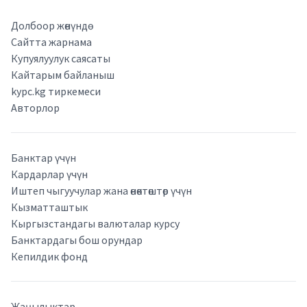
Долбоор жөнүндө
Сайтта жарнама
Купуялуулук саясаты
Кайтарым байланыш
kypc.kg тиркемеси
Авторлор
Банктар үчүн
Кардарлар үчүн
Иштеп чыгуучулар жана өнөктөштөр үчүн
Кызматташтык
Кыргызстандагы валюталар курсу
Банктардагы бош орундар
Кепилдик фонд
Жаңылыктар