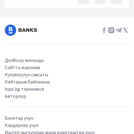
Event Date, апрель 2026 г.
Долбоор жөнүндө
Сайтта жарнама
Купуялуулук саясаты
Кайтарым байланыш
kypc.kg тиркемеси
Авторлор
Банктар үчүн
Кардарлар үчүн
Иштеп чыгуучулар жана өнөктөштөр үчүн