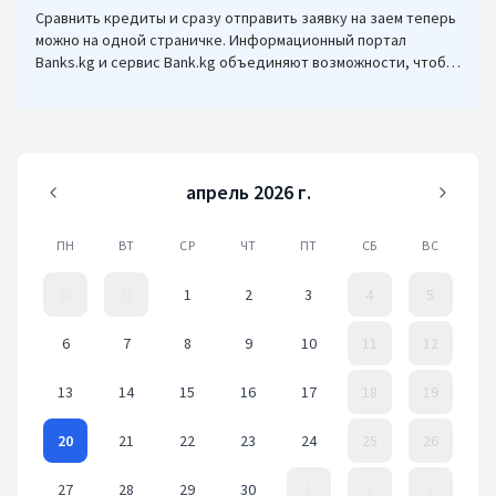
Сравнить кредиты и сразу отправить заявку на заем теперь
можно на одной страничке. Информационный портал
Banks.kg и сервис Bank.kg объединяют возможности, чтобы
кыргызстанцам было еще проще оформлять кредиты.
апрель 2026 г.
ПН
ВТ
СР
ЧТ
ПТ
СБ
ВС
30
31
1
2
3
4
5
6
7
8
9
10
11
12
13
14
15
16
17
18
19
20
21
22
23
24
25
26
27
28
29
30
1
2
3