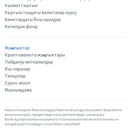
Кызматташтык
Кыргызстандагы валюталар курсу
Банктардагы бош орундар
Кепилдик фонд
Жаңылыктар
Криптовалюта жаңылыктары
Пайдалуу материалдар
Иш-чаралар
Талкуулар
Суроо-жооп
Маалымдама
Кыргызстандагы банк өнүмдөрү боюнча актуалдуу маалымат. Бишкектеги
валюталар курсу. Кредиттерди жана депозиттерди салыштыруу.
Banks.kg порталынын маалыматы таза маалыматтык мүнөзгө ээ жана эч
кандай шартта коомдук сунуш болуп саналбайт.