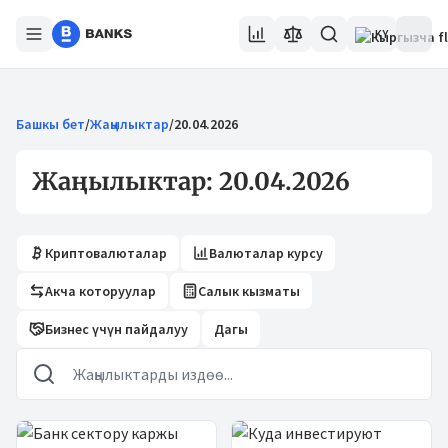
KY
Башкы бет
/
Жаңылыктар
/
20.04.2026
Жаңылыктар: 20.04.2026
Криптовалюталар
Валюталар курсу
Акча которуулар
Салык кызматы
Бизнес үчүн пайдалуу
Дагы
Жаңылыктар