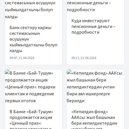
Куда инвестируют
пенсионные деньги –
Банк сектору каржы
подробности
системасынын
өсүшүнүн
кыймылдаткычы болуп
калды
09:47, 21.04.2026
09:11, 21.04.2026
В Банке «Бай-Тушум»
«Кепилдик фонд»
продолжается акция
ААКсы: жыл башынан
«Ценный приз»:
бери кепилдиктердин
подарки клиентам и
үчтөн бири аял