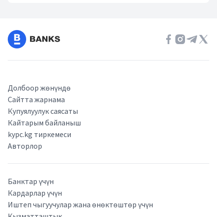
Event Date, июнь 2026 г.
Долбоор жөнүндө
Сайтта жарнама
Купуялуулук саясаты
Кайтарым байланыш
kypc.kg тиркемеси
Авторлор
Банктар үчүн
Кардарлар үчүн
Иштеп чыгуучулар жана өнөктөштөр үчүн
Кызматташтык