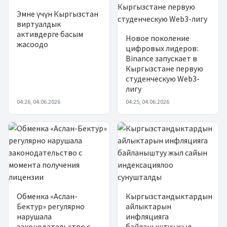
Эмне үчүн Кыргызстан
виртуалдык
активдерге басым
Новое поколение
жасоодо
цифровых лидеров:
Binance запускает в
Кыргызстане первую
студенческую Web3-
лигу
04:26, 04.06.2026
04:25, 04.06.2026
Обменка «Аслан-
Кыргызстандыктардын
Бектур» регулярно
айлыктарын
нарушала
инфляцияга
законодательство с
байланыштуу жыл