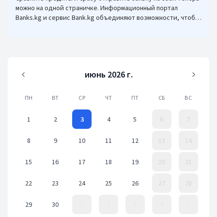
можно на одной страничке. Информационный портал
Banks.kg и сервис Bank.kg объединяют возможности, чтобы
кыргызстанцам было еще проще оформлять кредиты.
июнь 2026 г.
ПН
ВТ
СР
ЧТ
ПТ
СБ
ВС
1
2
3
4
5
6
7
8
9
10
11
12
13
14
15
16
17
18
19
20
21
22
23
24
25
26
27
28
29
30
1
2
3
4
5