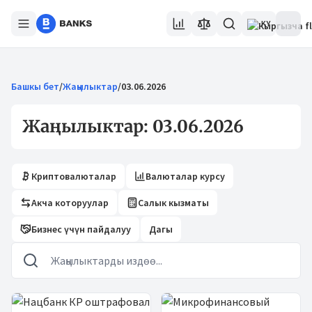
KY
Башкы бет
/
Жаңылыктар
/
03.06.2026
Жаңылыктар: 03.06.2026
Криптовалюталар
Валюталар курсу
Акча которуулар
Салык кызматы
Бизнес үчүн пайдалуу
Дагы
Жаңылыктар