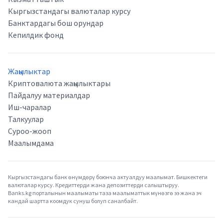
Кыргызстандагы валюталар курсу
Банктардагы бош орундар
Кепилдик фонд
Жаңылыктар
Криптовалюта жаңылыктары
Пайдалуу материалдар
Иш-чаралар
Талкуулар
Суроо-жооп
Маалымдама
Кыргызстандагы банк өнүмдөрү боюнча актуалдуу маалымат. Бишкектеги
валюталар курсу. Кредиттерди жана депозиттерди салыштыруу.
Banks.kg порталынын маалыматы таза маалыматтык мүнөзгө ээ жана эч
кандай шартта коомдук сунуш болуп саналбайт.