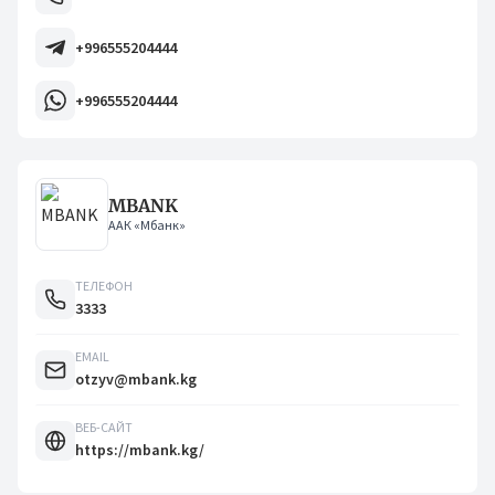
+996555204444
+996555204444
MBANK
ААК «Мбанк»
ТЕЛЕФОН
3333
EMAIL
otzyv@mbank.kg
ВЕБ-САЙТ
https://mbank.kg/