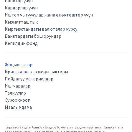
Банктар үчүн
Кардарлар үчүн
Иштеп чыгуучулар жана өнөктөштөр үчүн
Кызматташтык
Кыргызстандагы валюталар курсу
Банктардагы бош орундар
Кепилдик фонд
Жаңылыктар
Криптовалюта жаңылыктары
Пайдалуу материалдар
Иш-чаралар
Талкуулар
Суроо-жооп
Маалымдама
Кыргызстандагы банк өнүмдөрү боюнча актуалдуу маалымат. Бишкектеги
валюталар курсу. Кредиттерди жана депозиттерди салыштыруу.