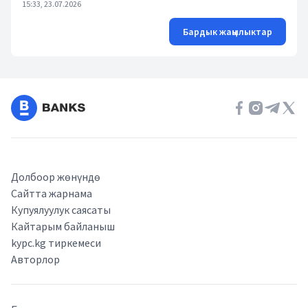
15:33, 23.07.2026
Бардык жаңылыктар
Долбоор жөнүндө
Сайтта жарнама
Купуялуулук саясаты
Кайтарым байланыш
kypc.kg тиркемеси
Авторлор