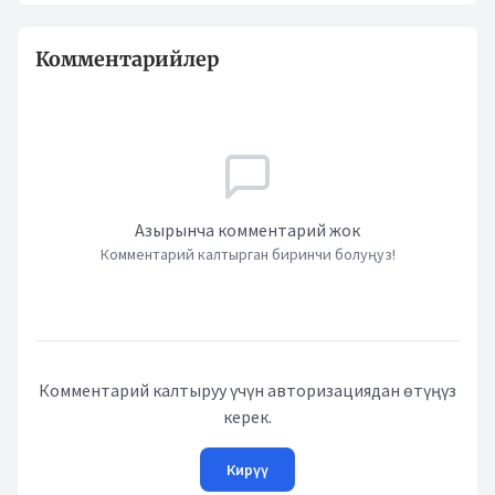
Комментарийлер
Азырынча комментарий жок
Комментарий калтырган биринчи болуңуз!
Комментарий калтыруу үчүн авторизациядан өтүңүз
керек.
Кирүү