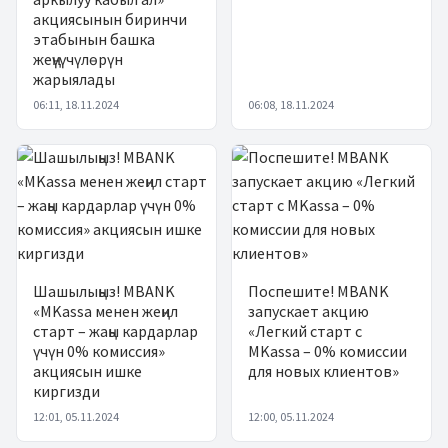
акциясынын биринчи
этабынын башка
жеңүүчүлөрүн
жарыялады
06:11, 18.11.2024
06:08, 18.11.2024
Шашылыңыз! MBANK
Поспешите! MBANK
«MKassa менен жеңил
запускает акцию
старт – жаңы кардарлар
«Легкий старт с
үчүн 0% комиссия»
MKassa – 0% комиссии
акциясын ишке
для новых клиентов»
киргизди
12:01, 05.11.2024
12:00, 05.11.2024