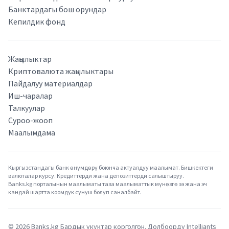
Банктардагы бош орундар
Кепилдик фонд
Жаңылыктар
Криптовалюта жаңылыктары
Пайдалуу материалдар
Иш-чаралар
Талкуулар
Суроо-жооп
Маалымдама
Кыргызстандагы банк өнүмдөрү боюнча актуалдуу маалымат. Бишкектеги
валюталар курсу. Кредиттерди жана депозиттерди салыштыруу.
Banks.kg порталынын маалыматы таза маалыматтык мүнөзгө ээ жана эч
кандай шартта коомдук сунуш болуп саналбайт.
©
2026
Banks.kg Бардык укуктар корголгон. Долбоорду
Intelliants