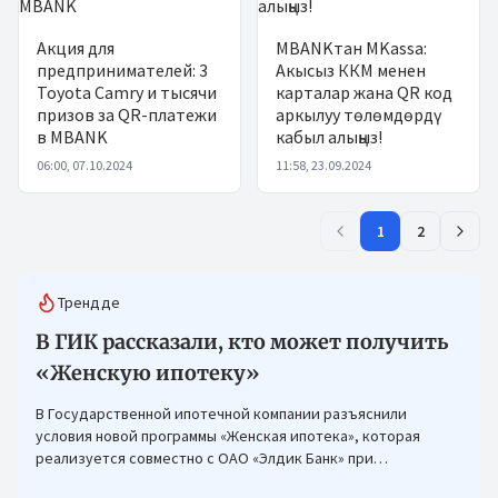
Акция для
MBANKтан MKassa:
предпринимателей: 3
Акысыз ККМ менен
Toyota Camry и тысячи
карталар жана QR код
призов за QR-платежи
аркылуу төлөмдөрдү
в MBANK
кабыл алыңыз!
06:00, 07.10.2024
11:58, 23.09.2024
1
2
Трендде
В ГИК рассказали, кто может получить
«Женскую ипотеку»
В Государственной ипотечной компании разъяснили
условия новой программы «Женская ипотека», которая
реализуется совместно с ОАО «Элдик Банк» при
финансировании Азиатского банка развития (АБР).