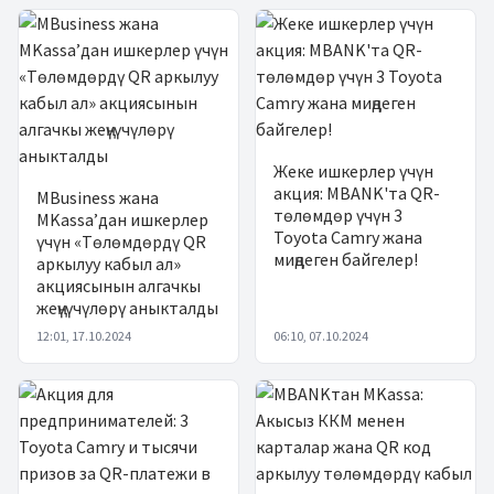
Жеке ишкерлер үчүн
акция: MBANK'та QR-
MBusiness жана
төлөмдөр үчүн 3
MKassa’дан ишкерлер
Toyota Camry жана
үчүн «Төлөмдөрдү QR
миңдеген байгелер!
аркылуу кабыл ал»
акциясынын алгачкы
жеңүүчүлөрү аныкталды
12:01, 17.10.2024
06:10, 07.10.2024