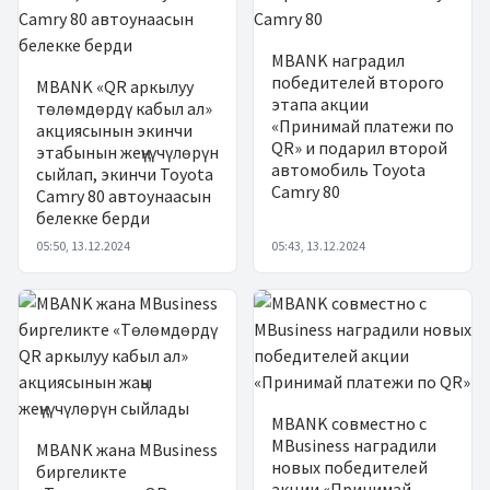
MBANK наградил
победителей второго
MBANK «QR аркылуу
этапа акции
төлөмдөрдү кабыл ал»
«Принимай платежи по
акциясынын экинчи
QR» и подарил второй
этабынын жеңүүчүлөрүн
автомобиль Toyota
сыйлап, экинчи Toyota
Camry 80
Camry 80 автоунаасын
белекке берди
05:50, 13.12.2024
05:43, 13.12.2024
MBANK совместно с
MBusiness наградили
MBANK жана MBusiness
новых победителей
биргеликте
акции «Принимай