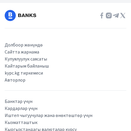
Долбоор жөнүндө
Сайтта жарнама
Купуялуулук саясаты
Кайтарым байланыш
kypc.kg тиркемеси
Авторлор
Банктар үчүн
Кардарлар үчүн
Иштеп чыгуучулар жана өнөктөштөр үчүн
Кызматташтык
Кыргызстандагы валюталар курсу