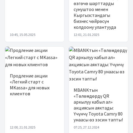
өзгөчө шарттарды
сунуштоо менен
Кыргызстандагы
бизнес чөйрөсүн
колдоону улантууда
10:45, 15.05.2025
12:01, 21.01.2025
Продление акции
«Легкий старт с
MKassa» для новых
MBANKтын
клиентов
«Төлөмдөрдү QR
аркылуу кабыл ал»
акциясын аяктады:
Үчүнчү Toyota Camry 80
унаасы өз ээсин тапты!
12:00, 21.01.2025
07:25, 27.12.2024