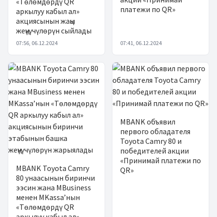
«Төлөмдөрдү QR
платежи по QR»
аркылуу кабыл ал»
акциясынын жаңы
жеңүүчүлөрүн сыйлады
07:56, 06.12.2024
07:41, 06.12.2024
MBANK объявил
первого обладателя
Toyota Camry 80 и
победителей акции
«Принимай платежи по
MBANK Toyota Camry
QR»
80 унаасынын биринчи
ээсин жана MBusiness
менен MKassa’нын
«Төлөмдөрдү QR
аркылуу кабыл ал»