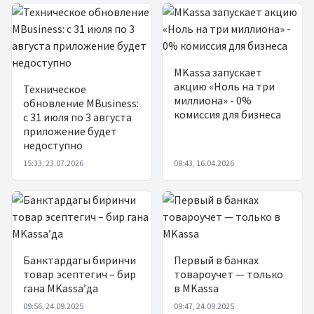
Жаңылыктар
MKassa запускает
акцию «Ноль на три
Техническое
миллиона» - 0%
обновление MBusiness:
комиссия для бизнеса
с 31 июля по 3 августа
приложение будет
недоступно
15:33, 23.07.2026
08:43, 16.04.2026
Банктардагы биринчи
Первый в банках
товар эсептегич – бир
товароучет — только
гана MKassa’да
в MKassa
09:56, 24.09.2025
09:47, 24.09.2025