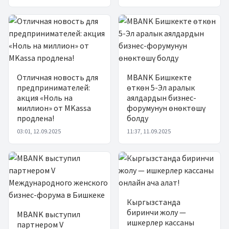
Отличная новость для
MBANK Бишкекте
предпринимателей:
өткөн 5-Эл аралык
акция «Ноль на
аялдардын бизнес-
миллион» от MKassa
форумунун өнөктөшү
продлена!
болду
03:01, 12.09.2025
11:37, 11.09.2025
Кыргызстанда
биринчи жолу —
MBANK выступил
ишкерлер кассаны
партнером V