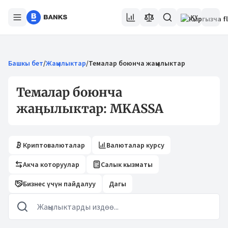
KY
Башкы бет
/
Жаңылыктар
/
Темалар боюнча жаңылыктар
Темалар боюнча
жаңылыктар: MKASSA
Криптовалюталар
Валюталар курсу
Акча которуулар
Салык кызматы
Бизнес үчүн пайдалуу
Дагы