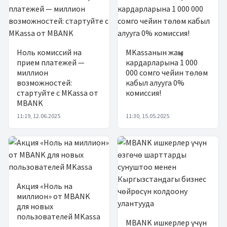
Ноль комиссий на
MKassaнын жаңы
прием платежей —
кардарларына 1 000
миллион
000 сомго чейин төлөм
возможностей:
кабыл алууга 0%
стартуйте с MKassa от
комиссия!
MBANK
11:19, 12.06.2025
11:30, 15.05.2025
Акция «Ноль на
миллион» от MBANK
для новых
пользователей MKassa
MBANK ишкерлер үчүн