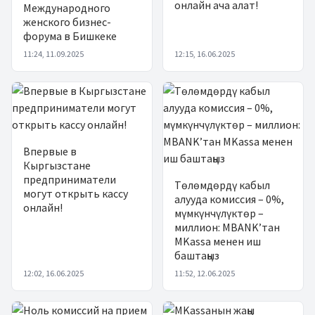
онлайн ача алат!
Международного
женского бизнес-
форума в Бишкеке
11:24, 11.09.2025
12:15, 16.06.2025
Впервые в
Кыргызстане
предприниматели
Төлөмдөрдү кабыл
могут открыть кассу
алууда комиссия – 0%,
онлайн!
мүмкүнчүлүктөр –
миллион: MBANK’тан
MKassa менен иш
баштаңыз
12:02, 16.06.2025
11:52, 12.06.2025