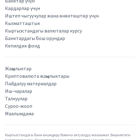
Банктар үчүн
Кардарлар үчүн
Иштеп чыгуучулар жана өнөктөштөр үчүн
Кызматташтык
Кыргызстандагы валюталар курсу
Банктардагы бош орундар
Кепилдик фонд
Жаңылыктар
Криптовалюта жаңылыктары
Пайдалуу материалдар
Иш-чаралар
Талкуулар
Суроо-жооп
Маалымдама
Кыргызстандагы банк өнүмдөрү боюнча актуалдуу маалымат. Бишкектеги
валюталар курсу. Кредиттерди жана депозиттерди салыштыруу.