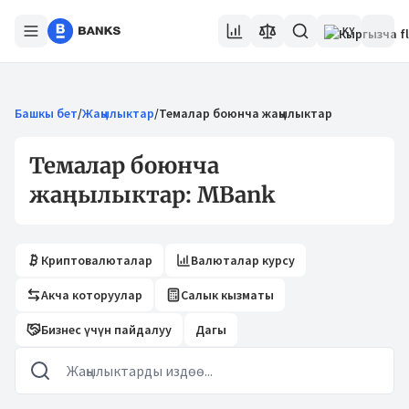
KY
Башкы бет
/
Жаңылыктар
/
Темалар боюнча жаңылыктар
Темалар боюнча
жаңылыктар: MBank
Криптовалюталар
Валюталар курсу
Акча которуулар
Салык кызматы
Бизнес үчүн пайдалуу
Дагы