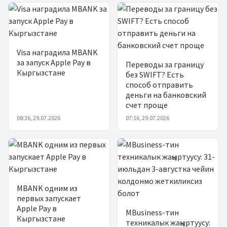
Жаңылыктар
Visa наградила MBANK
за запуск Apple Pay в
Переводы за границу
Кыргызстане
без SWIFT? Есть
способ отправить
деньги на банковский
счет проще
08:36, 29.07.2026
07:16, 29.07.2026
MBANK одним из
первых запускает
Apple Pay в
MBusiness-тин
Кыргызстане
техникалык жаңыртуусу: