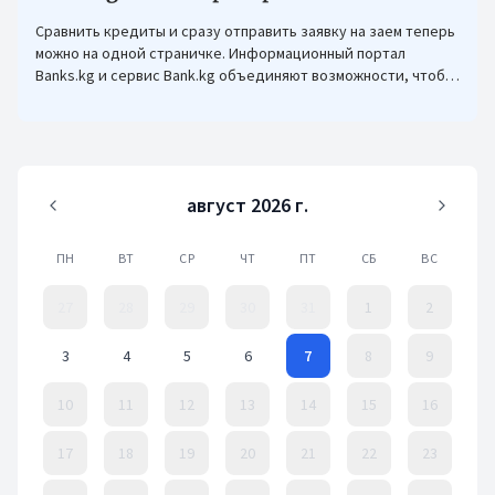
Сравнить кредиты и сразу отправить заявку на заем теперь
можно на одной страничке. Информационный портал
Banks.kg и сервис Bank.kg объединяют возможности, чтобы
кыргызстанцам было еще проще оформлять кредиты.
август 2026 г.
ПН
ВТ
СР
ЧТ
ПТ
СБ
ВС
27
28
29
30
31
1
2
3
4
5
6
7
8
9
10
11
12
13
14
15
16
17
18
19
20
21
22
23