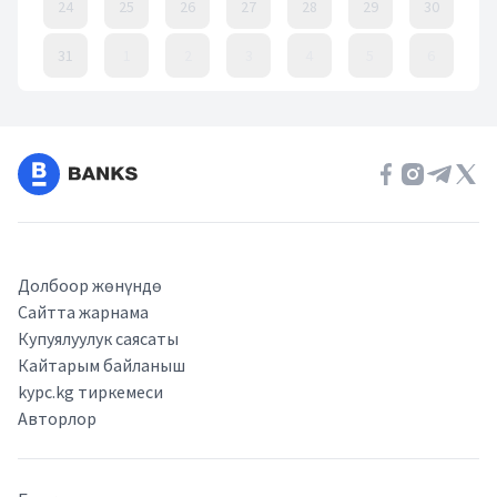
24
25
26
27
28
29
30
31
1
2
3
4
5
6
Event Date, август 2026 г.
Долбоор жөнүндө
Сайтта жарнама
Купуялуулук саясаты
Кайтарым байланыш
kypc.kg тиркемеси
Авторлор