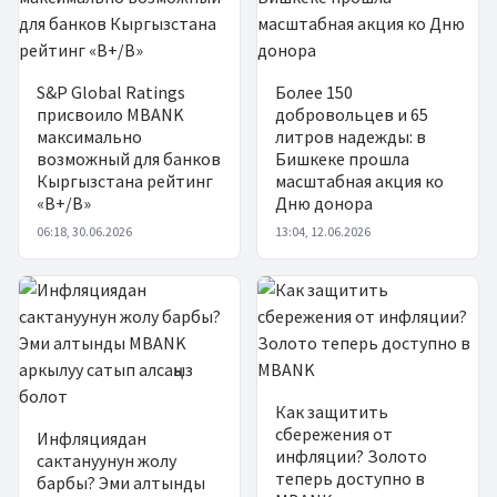
S&P Global Ratings
Более 150
присвоило MBANK
добровольцев и 65
максимально
литров надежды: в
возможный для банков
Бишкеке прошла
Кыргызстана рейтинг
масштабная акция ко
«B+/B»
Дню донора
06:18, 30.06.2026
13:04, 12.06.2026
Как защитить
сбережения от
Инфляциядан
инфляции? Золото
сактануунун жолу
теперь доступно в
барбы? Эми алтынды